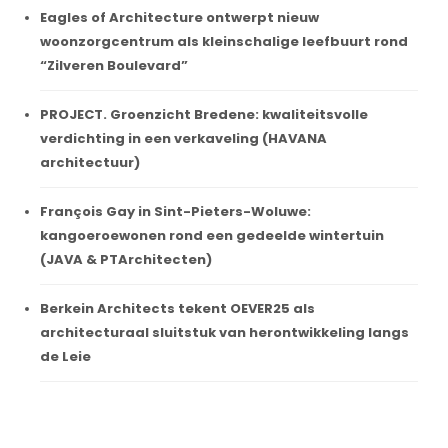
Eagles of Architecture ontwerpt nieuw
woonzorgcentrum als kleinschalige leefbuurt rond
“Zilveren Boulevard”
PROJECT. Groenzicht Bredene: kwaliteitsvolle
verdichting in een verkaveling (HAVANA
architectuur)
François Gay in Sint-Pieters-Woluwe:
kangoeroewonen rond een gedeelde wintertuin
(JAVA & PTArchitecten)
Berkein Architects tekent OEVER25 als
architecturaal sluitstuk van herontwikkeling langs
de Leie