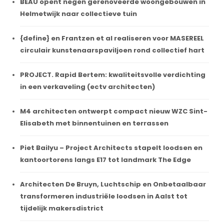
BEAU opent negen gerenoveerde woongebouwen in
Helmetwijk naar collectieve tuin
{define} en Frantzen et al realiseren voor MASEREEL
circulair kunstenaarspaviljoen rond collectief hart
PROJECT. Rapid Bertem: kwaliteitsvolle verdichting
in een verkaveling (ectv architecten)
M4 architecten ontwerpt compact nieuw WZC Sint-
Elisabeth met binnentuinen en terrassen
Piet Bailyu – Project Architects stapelt loodsen en
kantoortorens langs E17 tot landmark The Edge
Architecten De Bruyn, Luchtschip en Onbetaalbaar
transformeren industriële loodsen in Aalst tot
tijdelijk makersdistrict