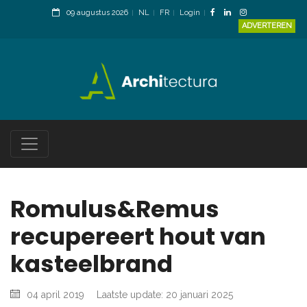
09 augustus 2026
NL
FR
Login
ADVERTEREN
Romulus&Remus
recupereert hout van
kasteelbrand
04 april 2019
Laatste update: 20 januari 2025