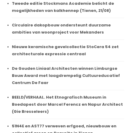
Tweede editie Stockmans Academie belicht de
mogelijkheden van kalkhennep (Tienen, 21/08)
Circulaire dakopbouw ondersteunt duurzame
ambities van woonproject voor Mekanders
Nieuwe keramische gevelcollectie StoCera 54 zet
architecturale expressie centraal
De Gouden Liniaal Architecten winnen Limburgse
Bouw Award met laagdrempelig Cultuureducatief
Centrum De Faar
BEELD/VERHAAL. Het Etnografisch Museum in
Boedapest door Marcel Ferencz en Napur Architect
(Gie Bresseleers)
51N4E en AST77 verweven erfgoed, nieuwbouw en