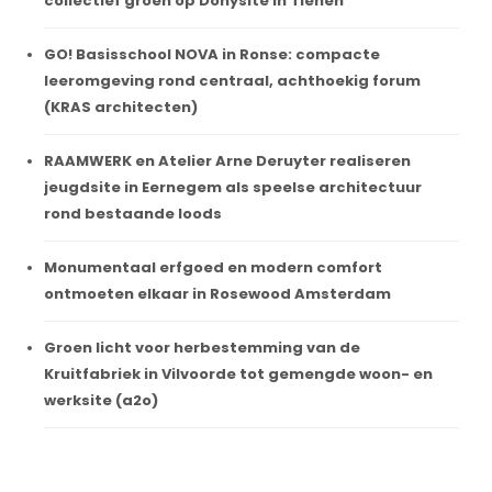
collectief groen op Donysite in Tienen
GO! Basisschool NOVA in Ronse: compacte
leeromgeving rond centraal, achthoekig forum
(KRAS architecten)
RAAMWERK en Atelier Arne Deruyter realiseren
jeugdsite in Eernegem als speelse architectuur
rond bestaande loods
Monumentaal erfgoed en modern comfort
ontmoeten elkaar in Rosewood Amsterdam
Groen licht voor herbestemming van de
Kruitfabriek in Vilvoorde tot gemengde woon- en
werksite (a2o)