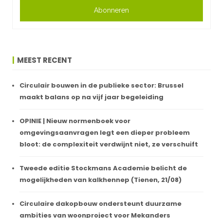
Abonneren
MEEST RECENT
Circulair bouwen in de publieke sector: Brussel
maakt balans op na vijf jaar begeleiding
OPINIE | Nieuw normenboek voor
omgevingsaanvragen legt een dieper probleem
bloot: de complexiteit verdwijnt niet, ze verschuift
Tweede editie Stockmans Academie belicht de
mogelijkheden van kalkhennep (Tienen, 21/08)
Circulaire dakopbouw ondersteunt duurzame
ambities van woonproject voor Mekanders