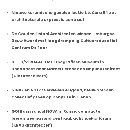
Nieuwe keramische gevelcollectie StoCera 54 zet
architecturale expressie centraal
De Gouden Liniaal Architecten winnen Limburgse
Bouw Award met laagdrempelig Cultuureducatief
Centrum De Faar
BEELD/VERHAAL. Het Etnografisch Museum in
Boedapest door Marcel Ferencz en Napur Architect
(Gie Bresseleers)
51N4E en AST77 verweven erfgoed, nieuwbouw en
collectief groen op Donysite in Tienen
GO! Basisschool NOVA in Ronse: compacte
leeromgeving rond centraal, achthoekig forum
(KRAS architecten)