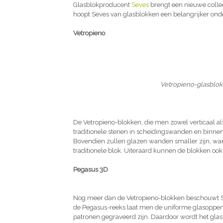
Glasblokproducent
Seves
brengt een nieuwe collec
hoopt Seves van glasblokken een belangrijker onde
Vetropieno
Vetropieno-glasblok
De Vetropieno-blokken, die men zowel verticaal al
traditionele stenen in scheidingswanden en binnen
Bovendien zullen glazen wanden smaller zijn, wan
traditionele blok. Uiteraard kunnen de blokken oo
Pegasus 3D
Nog meer dan de Vetropieno-blokken beschouwt Se
de Pegasus-reeks laat men de uniforme glasoppe
patronen gegraveerd zijn. Daardoor wordt het gla