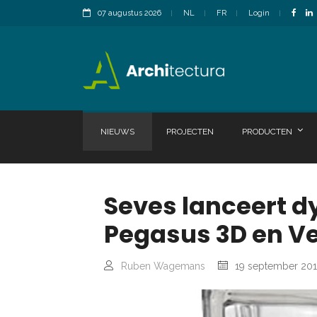
07 augustus 2026
NL
FR
Login
NIEUWS
PROJECTEN
PRODUCTEN
Seves lanceert d
Pegasus 3D en V
Ruben Wagemans
19 september 201