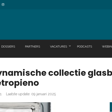
DOSSIERS
PARTNERS
VACATURES
PODCASTS
WEBIN
ynamische collectie glas
etropieno
1
Laatste update: 09 januari 2025