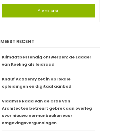
Abonneren
MEEST RECENT
Klimaatbestendig ontwerpen: de Ladder
van Koeling als leidraad
Knauf Academy zet in op lokale
opleidingen en digitaal aanbod
Vlaamse Raad van de Orde van
Architecten betreurt gebrek aan overleg
over nieuwe normenboeken voor
omgevingsvergunningen