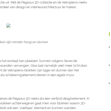
tie uit. Met de Pegasus 3D-collectie en de Vetropieno-reeks
rdeel van design en interieurarchitectuur te maken.
ken zijn minder hoog en dunner
s horizontaal kan plaatsen, kunnen volgens Seves de
wanden vervangen. Glas laat namelijk veel meer licht door.
t de Vetropieno-blokken zijn lager en dunner dan het
k als schakeringselement dienen in een egale muur.
ves de Pegasus 3D-reeks als een verfijnd desginelement. In
rvlakken achterwege en gaat men voor blokken waarin 3D-
sblok ook een ‘voelbaar’ element en kunnen wanden