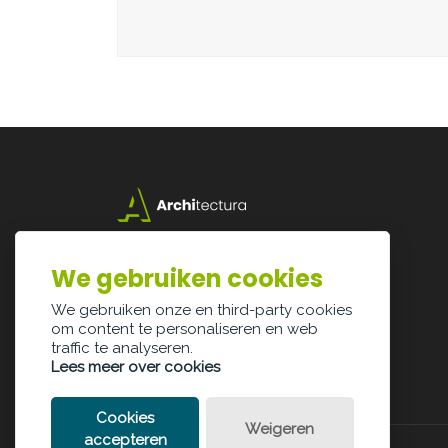
Lazarijstraat 168
3500 Hasselt
We gebruiken cookies
info@architectura.be
We gebruiken onze en third-party cookies
om content te personaliseren en web
traffic te analyseren.
Lees meer over cookies
Cookies
Weigeren
accepteren