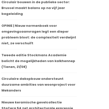
Circulair bouwen in de publieke sector:
Brussel maakt balans op na vijf jaar
begeleiding
OPINIE | Nieuw normenboek voor
omgevingsaanvragen legt een dieper
probleem bloot: de complexiteit verdwijnt
niet, ze verschuift
Tweede editie Stockmans Academie
belicht de mogelijkheden van kalkhennep
(Tienen, 21/08)
Circulaire dakopbouw ondersteunt
duurzame ambities van woonproject voor
Mekanders
Nieuwe keramische gevelcollectie
StoCera 54 zet architecturale expressie