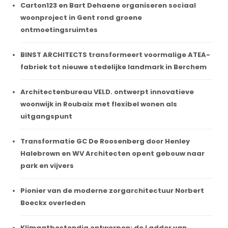
Carton123 en Bart Dehaene organiseren sociaal
woonproject in Gent rond groene
ontmoetingsruimtes
BINST ARCHITECTS transformeert voormalige ATEA-
fabriek tot nieuwe stedelijke landmark in Berchem
Architectenbureau VELD. ontwerpt innovatieve
woonwijk in Roubaix met flexibel wonen als
uitgangspunt
Transformatie GC De Roosenberg door Henley
Halebrown en WV Architecten opent gebouw naar
park en vijvers
Pionier van de moderne zorgarchitectuur Norbert
Boeckx overleden
Klimaatbestendig ontwerpen: de Ladder van