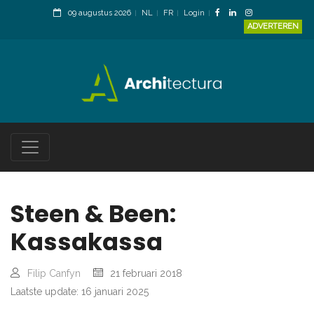
09 augustus 2026
NL
FR
Login
ADVERTEREN
Steen & Been:
Kassakassa
Filip Canfyn
21 februari 2018
Laatste update: 16 januari 2025