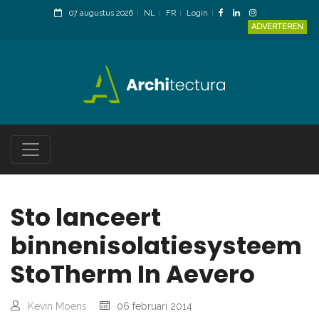
07 augustus 2026
NL
FR
Login
ADVERTEREN
Sto lanceert
binnenisolatiesysteem
StoTherm In Aevero
Kevin Moens
06 februari 2014