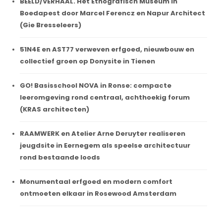
BEELD/VERHAAL. Het Etnografisch Museum in
Boedapest door Marcel Ferencz en Napur Architect
(Gie Bresseleers)
51N4E en AST77 verweven erfgoed, nieuwbouw en
collectief groen op Donysite in Tienen
GO! Basisschool NOVA in Ronse: compacte
leeromgeving rond centraal, achthoekig forum
(KRAS architecten)
RAAMWERK en Atelier Arne Deruyter realiseren
jeugdsite in Eernegem als speelse architectuur
rond bestaande loods
Monumentaal erfgoed en modern comfort
ontmoeten elkaar in Rosewood Amsterdam