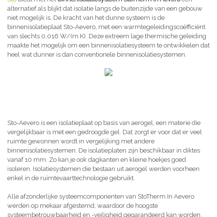
alternatief als blijkt dat isolatie langs de buitenzijde van een gebouw
niet mogelijk is. De kracht van het dunne systeem is de
binnenisolatieplaat Sto-Aevero, met een warmtegeleidingscoëfficiënt
van slechts 0,016 W/(m K). Deze extreem lage thermische geleiding
maakte het mogelijk om een binnenisolatiesysteem te ontwikkelen dat
heel wat dunner is dan conventionele binnenisolatiesystemen.
Sto-Aevero is een isolatieplaat op basis van aerogel, een materie die
vergelijkbaar is met een gedroogde gel. Dat zorgt er voor dat er veel
ruimte gewonnen wordt in vergelijking met andere
binnenisolatiesystemen. De isolatieplaten zijn beschikbaar in diktes
vanaf 10 mm. Zo kan je ook dagkanten en kleine hoekjes goed
isoleren. Isolatiesystemen die bestaan uit aerogel werden voorheen
enkel in de ruimtevaarttechnologie gebruikt.
Alle afzonderlijke systeemcomponenten van StoTherm In Aevero
werden op mekaar afgestemd, waardoor de hoogste
systeembetrouwbaarheid en -veiligheid gegarandeerd kan worden,