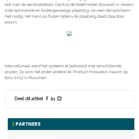
ook voor de aansluitdetails. Dankzij de kleefmortel StoLevell In Aevero
is de tijdrovende en foutengevoelige plaatsing van een dampscherm
niet nodig. Het risico op fouten tijdens de plaatsing daalt daardoor
enorm.
Internationaal werd het systeem al bekroond met verschillende
prijzen. Zo won het onder andere de ‘Product Innovation Award’ op
BAU 2013 in Munchen.
Deel dit artikel
PARTNERS