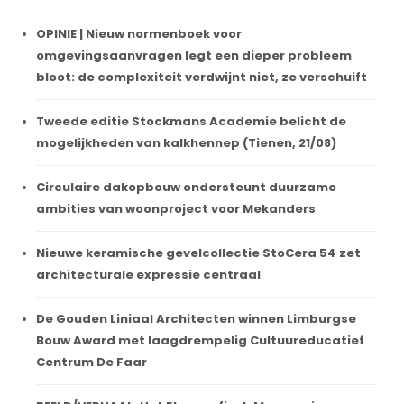
OPINIE | Nieuw normenboek voor
omgevingsaanvragen legt een dieper probleem
bloot: de complexiteit verdwijnt niet, ze verschuift
Tweede editie Stockmans Academie belicht de
mogelijkheden van kalkhennep (Tienen, 21/08)
Circulaire dakopbouw ondersteunt duurzame
ambities van woonproject voor Mekanders
Nieuwe keramische gevelcollectie StoCera 54 zet
architecturale expressie centraal
De Gouden Liniaal Architecten winnen Limburgse
Bouw Award met laagdrempelig Cultuureducatief
Centrum De Faar