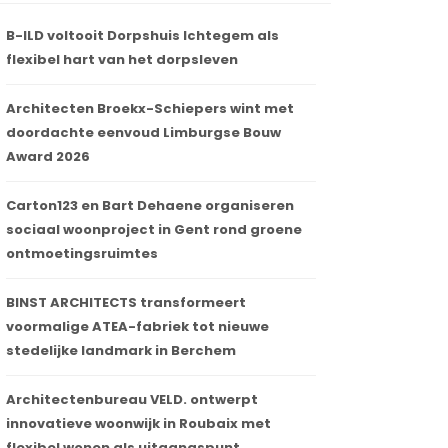
B-ILD voltooit Dorpshuis Ichtegem als
flexibel hart van het dorpsleven
Architecten Broekx-Schiepers wint met
doordachte eenvoud Limburgse Bouw
Award 2026
Carton123 en Bart Dehaene organiseren
sociaal woonproject in Gent rond groene
ontmoetingsruimtes
BINST ARCHITECTS transformeert
voormalige ATEA-fabriek tot nieuwe
stedelijke landmark in Berchem
Architectenbureau VELD. ontwerpt
innovatieve woonwijk in Roubaix met
flexibel wonen als uitgangspunt