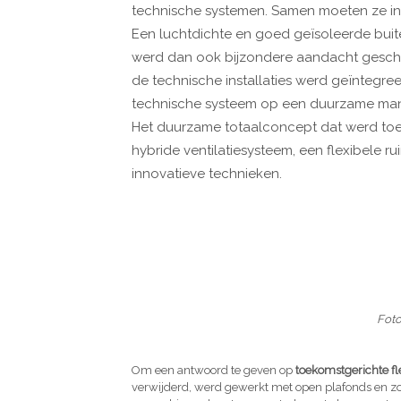
technische systemen. Samen moeten ze i
Een luchtdichte en goed geïsoleerde buite
werd dan ook bijzondere aandacht gescho
de technische installaties werd geïntegre
technische systeem op een duurzame mani
Het duurzame totaalconcept dat werd toe
hybride ventilatiesysteem, een flexibele r
innovatieve technieken.
Foto
Om een antwoord te geven op
toekomstgerichte flex
verwijderd, werd gewerkt met open plafonds en zor