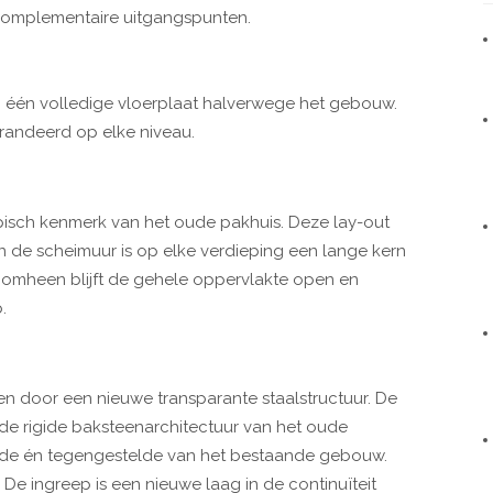
 complementaire uitgangspunten.
n één volledige vloerplaat halverwege het gebouw.
randeerd op elke niveau.
ypisch kenmerk van het oude pakhuis. Deze lay-out
n de scheimuur is op elke verdieping een lange kern
r omheen blijft de gehele oppervlakte open en
.
 door een nieuwe transparante staalstructuur. De
 de rigide baksteenarchitectuur van het oude
engde én tegengestelde van het bestaande gebouw.
e ingreep is een nieuwe laag in de continuïteit