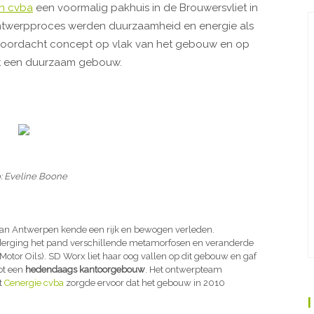
n cvba
een voormalig pakhuis in de Brouwersvliet in
ntwerpproces werden duurzaamheid en energie als
doordacht concept op vlak van het gebouw en op
ct een duurzaam gebouw.
: Eveline Boone
an Antwerpen kende een rijk en bewogen verleden.
derging het pand verschillende metamorfosen en veranderde
otor Oils). SD Worx liet haar oog vallen op dit gebouw en gaf
ot een
hedendaags kantoorgebouw
. Het ontwerpteam
t
Cenergie cvba
zorgde ervoor dat het gebouw in 2010