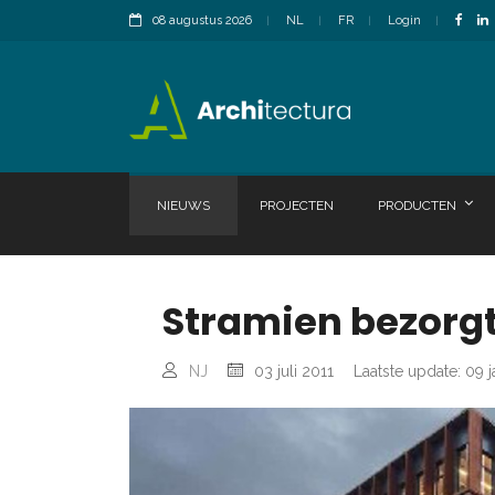
08 augustus 2026
NL
FR
Login
NIEUWS
PROJECTEN
PRODUCTEN
Stramien bezorgt
NJ
03 juli 2011
Laatste update: 09 