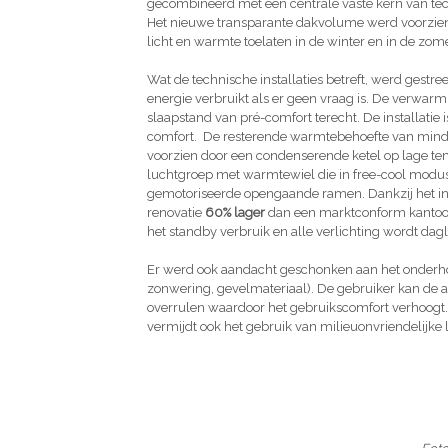
gecombineerd met een centrale vaste kern van tec
Het nieuwe transparante dakvolume werd voorzien
licht en warmte toelaten in de winter en in de zom
Wat de technische installaties betreft, werd gestr
energie verbruikt als er geen vraag is. De verwarmin
slaapstand van pré-comfort terecht. De installatie 
comfort. De resterende warmtebehoefte van min
voorzien door een condenserende ketel op lage te
luchtgroep met warmtewiel die in free-cool modus
gemotoriseerde opengaande ramen. Dankzij het inn
renovatie
60% lager
dan een marktconform kantoor
het standby verbruik en alle verlichting wordt da
Er werd ook aandacht geschonken aan het onder
zonwering, gevelmateriaal). De gebruiker kan de a
overrulen waardoor het gebruikscomfort verhoogt. He
vermijdt ook het gebruik van milieuonvriendelijke 