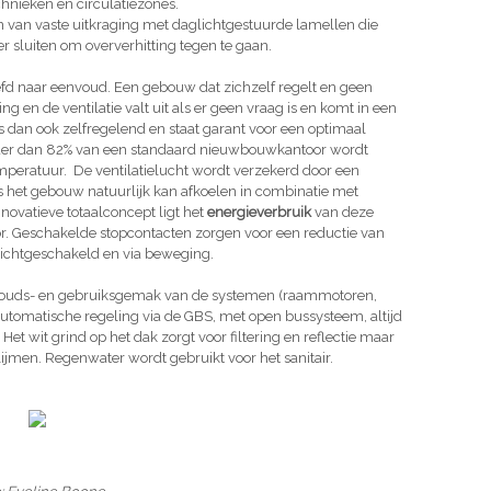
hnieken en circulatiezones.
 van vaste uitkraging met daglichtgestuurde lamellen die
er sluiten om oververhitting tegen te gaan.
eefd naar eenvoud. Een gebouw dat zichzelf regelt en geen
g en de ventilatie valt uit als er geen vraag is en komt in een
is dan ook zelfregelend en staat garant voor een optimaal
der dan 82% van een standaard nieuwbouwkantoor wordt
mperatuur. De ventilatielucht wordt verzekerd door een
 het gebouw natuurlijk kan afkoelen in combinatie met
ovatieve totaalconcept ligt het
energieverbruik
van deze
. Geschakelde stopcontacten zorgen voor een reductie van
glichtgeschakeld en via beweging.
houds- en gebruiksgemak van de systemen (raammotoren,
utomatische regeling via de GBS, met open bussysteem, altijd
t wit grind op het dak zorgt voor filtering en reflectie maar
lijmen. Regenwater wordt gebruikt voor het sanitair.