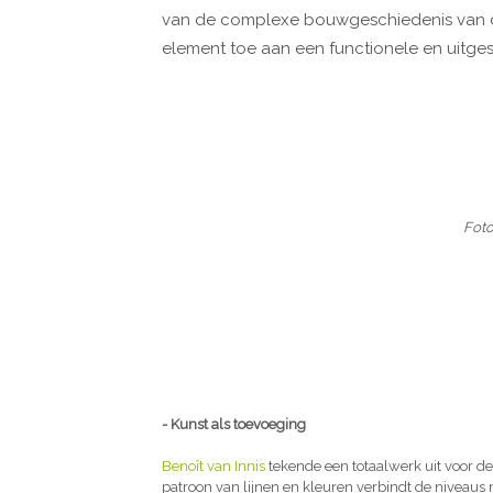
van de complexe bouwgeschiedenis van d
element toe aan een functionele en uitges
Foto
- Kunst als toevoeging
Benoît van Innis
tekende een totaalwerk uit voor d
patroon van lijnen en kleuren verbindt de niveaus