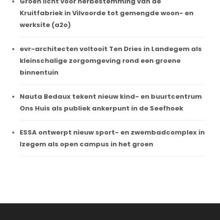
Groen licht voor herbestemming van de
Kruitfabriek in Vilvoorde tot gemengde woon- en
werksite (a2o)
evr-architecten voltooit Ten Dries in Landegem als
kleinschalige zorgomgeving rond een groene
binnentuin
Nauta Bedaux tekent nieuw kind- en buurtcentrum
Ons Huis als publiek ankerpunt in de Seefhoek
ESSA ontwerpt nieuw sport- en zwembadcomplex in
Izegem als open campus in het groen