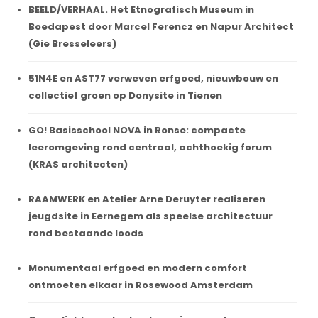
BEELD/VERHAAL. Het Etnografisch Museum in
Boedapest door Marcel Ferencz en Napur Architect
(Gie Bresseleers)
51N4E en AST77 verweven erfgoed, nieuwbouw en
collectief groen op Donysite in Tienen
GO! Basisschool NOVA in Ronse: compacte
leeromgeving rond centraal, achthoekig forum
(KRAS architecten)
RAAMWERK en Atelier Arne Deruyter realiseren
jeugdsite in Eernegem als speelse architectuur
rond bestaande loods
Monumentaal erfgoed en modern comfort
ontmoeten elkaar in Rosewood Amsterdam