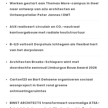
Werken gestart aan Thomas More-campus in Geel
naar ontwerp van a2o architecten en
Ontwerpatelier Peter Jannes I DMT
AUX realiseert circulair en CO₂-neutraal
kantoorgebouw met radiale houtstructuur
B-ILD voltooit Dorpshuis Ichtegem als flexibel hart
van het dorpsleven
Architecten Broekx-Schiepers wint met
doordachte eenvoud Limburgse Bouw Award 2026
Carton123 en Bart Dehaene organiseren sociaal
woonproject in Gent rond groene
ontmoetingsruimtes
BINST ARCHITECTS transformeert voormalige ATEA-