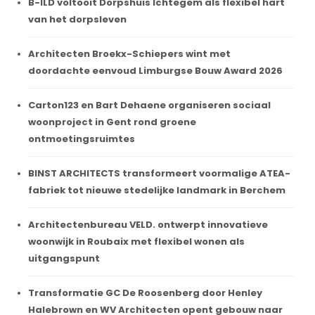
B-ILD voltooit Dorpshuis Ichtegem als flexibel hart
van het dorpsleven
Architecten Broekx-Schiepers wint met
doordachte eenvoud Limburgse Bouw Award 2026
Carton123 en Bart Dehaene organiseren sociaal
woonproject in Gent rond groene
ontmoetingsruimtes
BINST ARCHITECTS transformeert voormalige ATEA-
fabriek tot nieuwe stedelijke landmark in Berchem
Architectenbureau VELD. ontwerpt innovatieve
woonwijk in Roubaix met flexibel wonen als
uitgangspunt
Transformatie GC De Roosenberg door Henley
Halebrown en WV Architecten opent gebouw naar