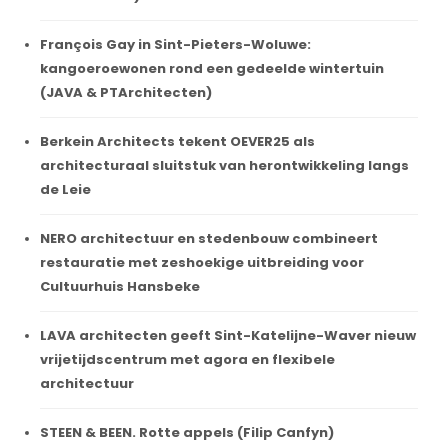
François Gay in Sint-Pieters-Woluwe:
kangoeroewonen rond een gedeelde wintertuin
(JAVA & PTArchitecten)
Berkein Architects tekent OEVER25 als
architecturaal sluitstuk van herontwikkeling langs
de Leie
NERO architectuur en stedenbouw combineert
restauratie met zeshoekige uitbreiding voor
Cultuurhuis Hansbeke
LAVA architecten geeft Sint-Katelijne-Waver nieuw
vrijetijdscentrum met agora en flexibele
architectuur
STEEN & BEEN. Rotte appels (Filip Canfyn)