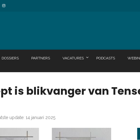
DOSSIERS
PARTNERS
VACATURES
PODCASTS
WEBIN
t is blikvanger van Tense
tste update: 14 januari 2025