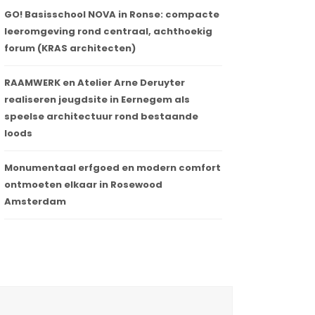
GO! Basisschool NOVA in Ronse: compacte
leeromgeving rond centraal, achthoekig
forum (KRAS architecten)
RAAMWERK en Atelier Arne Deruyter
realiseren jeugdsite in Eernegem als
speelse architectuur rond bestaande
loods
Monumentaal erfgoed en modern comfort
ontmoeten elkaar in Rosewood
Amsterdam