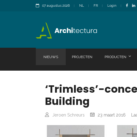
07 augustus 2026
NL
FR
Login
NIEUWS
PROJECTEN
PRODUCTEN
‘Trimless’-concep
Building
Jeroen Schreurs
23 maart 2016
Laa