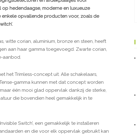
egingsdetectoren en afdekplaatjes voor
oral op hedendaagse, moderne en luxueuze
se enkele opvallende producten voor, zoals de
witch’.
s, witte corian, aluminium, bronze en steen, heeft
ngen aan haar gamma toegevoegd. Zwarte corian,
se-aanbod.
et het Trimless-concept uit. Alle schakelaars,
et Tense-gamma kunnen met dat concept worden
maar één mooi glad oppervlak dankzij de sterke,
uur die bovendien heel gemakkelijk in te
visible Switch’, een gemakkelijk te installeren
andaarden en die voor elk oppervlak gebruikt kan