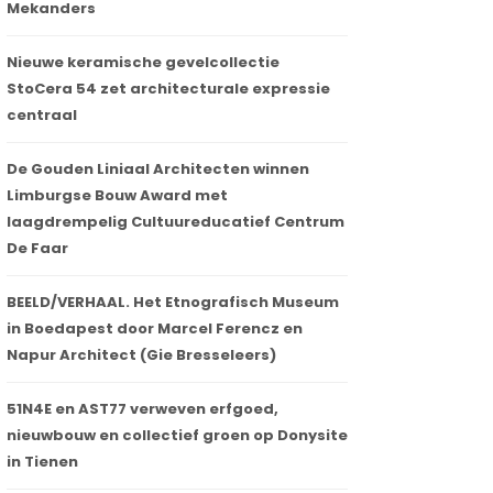
Mekanders
Nieuwe keramische gevelcollectie
StoCera 54 zet architecturale expressie
centraal
De Gouden Liniaal Architecten winnen
Limburgse Bouw Award met
laagdrempelig Cultuureducatief Centrum
De Faar
BEELD/VERHAAL. Het Etnografisch Museum
in Boedapest door Marcel Ferencz en
Napur Architect (Gie Bresseleers)
51N4E en AST77 verweven erfgoed,
nieuwbouw en collectief groen op Donysite
in Tienen