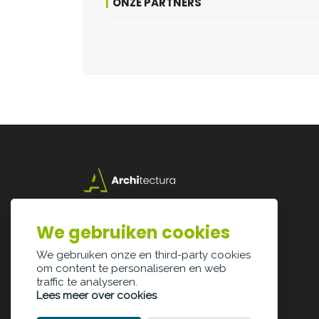
ONZE PARTNERS
Lazarijstraat 168
3500 Hasselt
We gebruiken cookies
info@architectura.be
We gebruiken onze en third-party cookies
om content te personaliseren en web
traffic te analyseren.
Lees meer over cookies