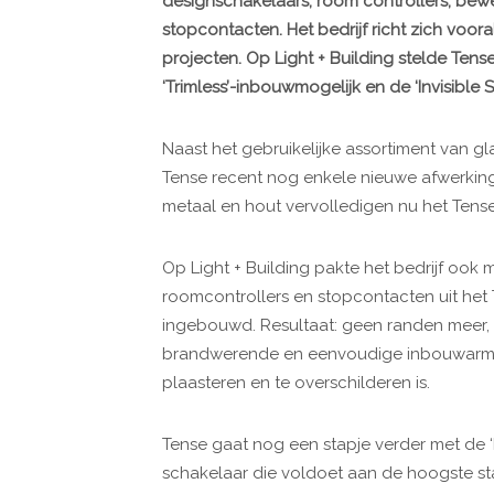
designschakelaars, room controllers, bew
stopcontacten. Het bedrijf richt zich vo
projecten. Op Light + Building stelde Ten
‘Trimless’-inbouwmogelijk en de ‘Invisible S
Naast het gebruikelijke assortiment van gla
Tense recent nog enkele nieuwe afwerki
metaal en hout vervolledigen nu het Ten
Op Light + Building pakte het bedrijf ook m
roomcontrollers en stopcontacten uit h
ingebouwd. Resultaat: geen randen meer, 
brandwerende en eenvoudige inbouwarmat
plaasteren en te overschilderen is.
Tense gaat nog een stapje verder met de ‘In
schakelaar die voldoet aan de hoogste st