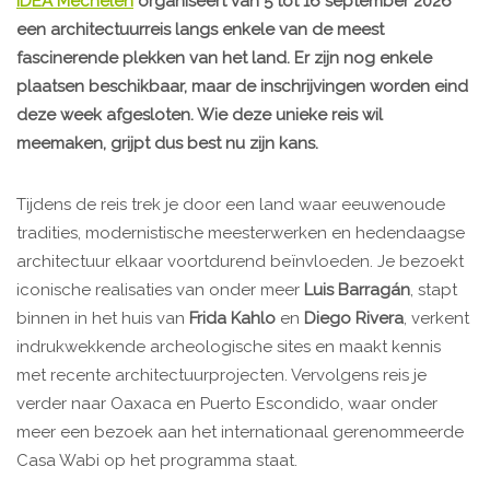
IDEA Mechelen
organiseert van 5 tot 16 september 2026
een architectuurreis langs enkele van de meest
fascinerende plekken van het land. Er zijn nog enkele
plaatsen beschikbaar, maar de inschrijvingen worden eind
deze week afgesloten. Wie deze unieke reis wil
meemaken, grijpt dus best nu zijn kans.
Tijdens de reis trek je door een land waar eeuwenoude
tradities, modernistische meesterwerken en hedendaagse
architectuur elkaar voortdurend beïnvloeden. Je bezoekt
iconische realisaties van onder meer
Luis Barragán
, stapt
binnen in het huis van
Frida Kahlo
en
Diego Rivera
, verkent
indrukwekkende archeologische sites en maakt kennis
met recente architectuurprojecten. Vervolgens reis je
verder naar Oaxaca en Puerto Escondido, waar onder
meer een bezoek aan het internationaal gerenommeerde
Casa Wabi op het programma staat.