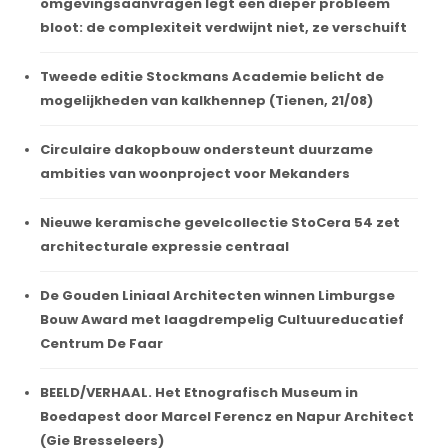
omgevingsaanvragen legt een dieper probleem
bloot: de complexiteit verdwijnt niet, ze verschuift
Tweede editie Stockmans Academie belicht de
mogelijkheden van kalkhennep (Tienen, 21/08)
Circulaire dakopbouw ondersteunt duurzame
ambities van woonproject voor Mekanders
Nieuwe keramische gevelcollectie StoCera 54 zet
architecturale expressie centraal
De Gouden Liniaal Architecten winnen Limburgse
Bouw Award met laagdrempelig Cultuureducatief
Centrum De Faar
BEELD/VERHAAL. Het Etnografisch Museum in
Boedapest door Marcel Ferencz en Napur Architect
(Gie Bresseleers)