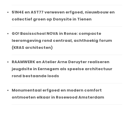
51N4E en AST77 verweven erfgoed, nieuwbouw en
collectief groen op Donysite in Tienen
GO! Basisschool NOVA in Ronse: compacte
leeromgeving rond centraal, achthoekig forum
(KRAS architecten)
RAAMWERK en Atelier Arne Deruyter realiseren
jeugdsite in Eernegem als speelse architectuur
rond bestaande loods
Monumentaal erfgoed en modern comfort
ontmoeten elkaar in Rosewood Amsterdam