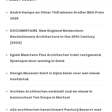
André Kempe en Oliver Thill winnen Großer BDA Preis
2026
DOCUMENTAIRE. New England Modernism:
Revolutionary Architecture in the 20th Century
(2024)
Egide Meertens Plus Architecten trekt rustgevend
lijnenspel door woning in Genk
Design Museum Gent is bijna klaar voor een nieuw
hoofdstuk
Archiles Architecten verbindt oud en nieuw in
basisschool Ten Dorpe in Mortsel
a2o architecten heractiveert Pastorij Beverst met