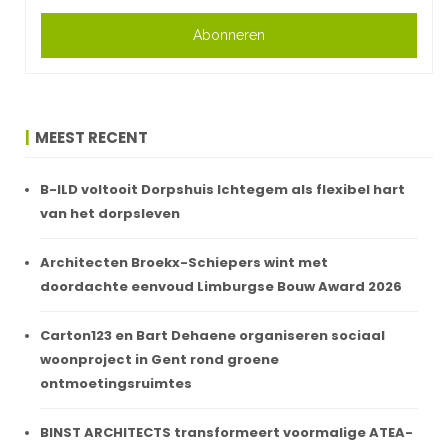
Abonneren
MEEST RECENT
B-ILD voltooit Dorpshuis Ichtegem als flexibel hart
van het dorpsleven
Architecten Broekx-Schiepers wint met
doordachte eenvoud Limburgse Bouw Award 2026
Carton123 en Bart Dehaene organiseren sociaal
woonproject in Gent rond groene
ontmoetingsruimtes
BINST ARCHITECTS transformeert voormalige ATEA-