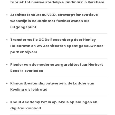
fabriek tot nieuwe stedelijke landmark in Berchem
Architectenbureau VELD. ontwerpt innovatieve
woonwijk in Roubaix met flexibel wonen als
uitgangspunt
Transformatie GC De Roosenberg door Henley
Halebrown en WV Architecten opent gebouw naar
park en vijvers
Pionier van de moderne zorgarchitectuur Norbert
Boeckx overleden
Klimaatbestendig ontwerpen: de Ladder van
Koeling als leidraad
Knauf Academy zet in op lokale opleidingen en
digitaal aanbod