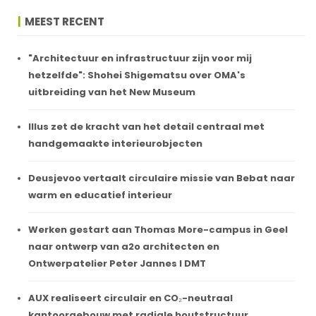
MEEST RECENT
"Architectuur en infrastructuur zijn voor mij
hetzelfde": Shohei Shigematsu over OMA's
uitbreiding van het New Museum
Illus zet de kracht van het detail centraal met
handgemaakte interieurobjecten
Deusjevoo vertaalt circulaire missie van Bebat naar
warm en educatief interieur
Werken gestart aan Thomas More-campus in Geel
naar ontwerp van a2o architecten en
Ontwerpatelier Peter Jannes I DMT
AUX realiseert circulair en CO₂-neutraal
kantoorgebouw met radiale houtstructuur