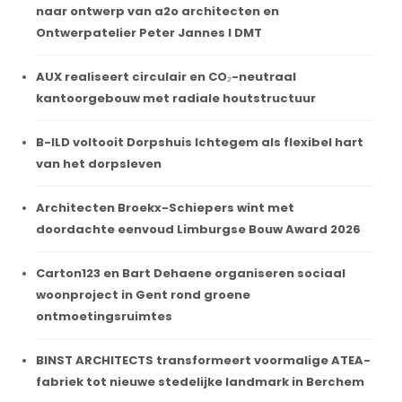
naar ontwerp van a2o architecten en
Ontwerpatelier Peter Jannes I DMT
AUX realiseert circulair en CO₂-neutraal
kantoorgebouw met radiale houtstructuur
B-ILD voltooit Dorpshuis Ichtegem als flexibel hart
van het dorpsleven
Architecten Broekx-Schiepers wint met
doordachte eenvoud Limburgse Bouw Award 2026
Carton123 en Bart Dehaene organiseren sociaal
woonproject in Gent rond groene
ontmoetingsruimtes
BINST ARCHITECTS transformeert voormalige ATEA-
fabriek tot nieuwe stedelijke landmark in Berchem