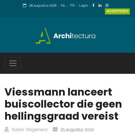
08 augustus 2026
NL
FR
Login
ADVERTEREN
Viessmann lanceert
buiscollector die geen
hellingsgraad vereist
Ruben Wagemans
25 augustus 2010