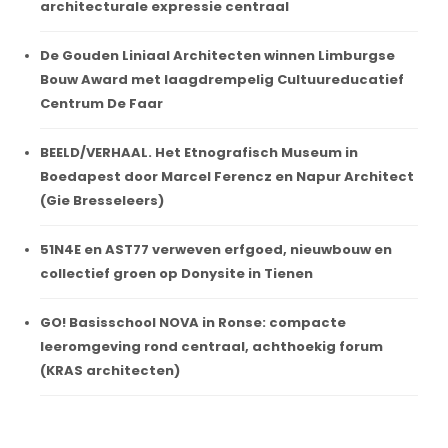
architecturale expressie centraal
De Gouden Liniaal Architecten winnen Limburgse
Bouw Award met laagdrempelig Cultuureducatief
Centrum De Faar
BEELD/VERHAAL. Het Etnografisch Museum in
Boedapest door Marcel Ferencz en Napur Architect
(Gie Bresseleers)
51N4E en AST77 verweven erfgoed, nieuwbouw en
collectief groen op Donysite in Tienen
GO! Basisschool NOVA in Ronse: compacte
leeromgeving rond centraal, achthoekig forum
(KRAS architecten)