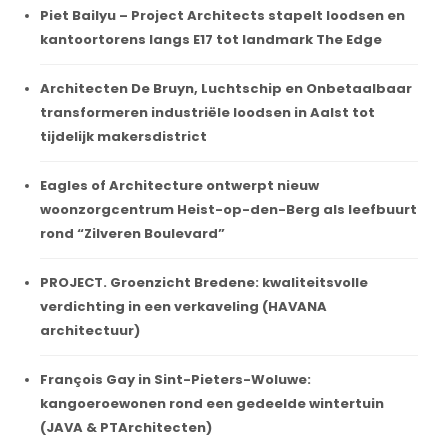
Piet Bailyu – Project Architects stapelt loodsen en
kantoortorens langs E17 tot landmark The Edge
Architecten De Bruyn, Luchtschip en Onbetaalbaar
transformeren industriële loodsen in Aalst tot
tijdelijk makersdistrict
Eagles of Architecture ontwerpt nieuw
woonzorgcentrum Heist-op-den-Berg als leefbuurt
rond “Zilveren Boulevard”
PROJECT. Groenzicht Bredene: kwaliteitsvolle
verdichting in een verkaveling (HAVANA
architectuur)
François Gay in Sint-Pieters-Woluwe:
kangoeroewonen rond een gedeelde wintertuin
(JAVA & PTArchitecten)