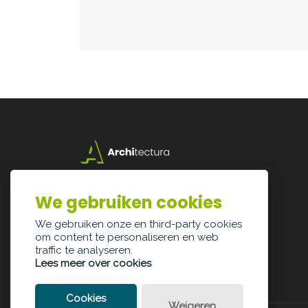
Lazarijstraat 168
3500 Hasselt
We gebruiken cookies
info@architectura.be
We gebruiken onze en third-party cookies
om content te personaliseren en web
traffic te analyseren.
Lees meer over cookies
Cookies
Weigeren