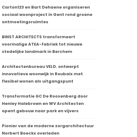
Carton123 en Bart Dehaene organiseren
sociaal woonproject in Gent rond groene
ontmoetingsruimtes
BINST ARCHITECTS transformeert
voormalige ATEA-fabriek tot nieuwe
stedelijke landmark in Berchem
Architectenbureau VELD. ontwerpt
innovatieve woonwijk in Roubaix met
flexibel wonen als uitgangspunt
Transformatie GC De Roosenberg door
Henley Halebrown en WV Architecten
opent gebouw naar park en vijvers
Pionier van de moderne zorgarchitectuur
Norbert Boeckx overleden