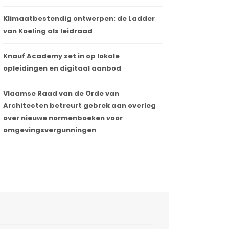
Klimaatbestendig ontwerpen: de Ladder
van Koeling als leidraad
Knauf Academy zet in op lokale
opleidingen en digitaal aanbod
Vlaamse Raad van de Orde van
Architecten betreurt gebrek aan overleg
over nieuwe normenboeken voor
omgevingsvergunningen