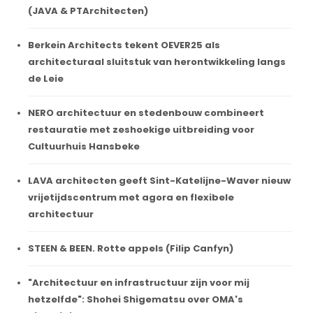
(JAVA & PTArchitecten)
Berkein Architects tekent OEVER25 als
architecturaal sluitstuk van herontwikkeling langs
de Leie
NERO architectuur en stedenbouw combineert
restauratie met zeshoekige uitbreiding voor
Cultuurhuis Hansbeke
LAVA architecten geeft Sint-Katelijne-Waver nieuw
vrijetijdscentrum met agora en flexibele
architectuur
STEEN & BEEN. Rotte appels (Filip Canfyn)
"Architectuur en infrastructuur zijn voor mij
hetzelfde": Shohei Shigematsu over OMA's