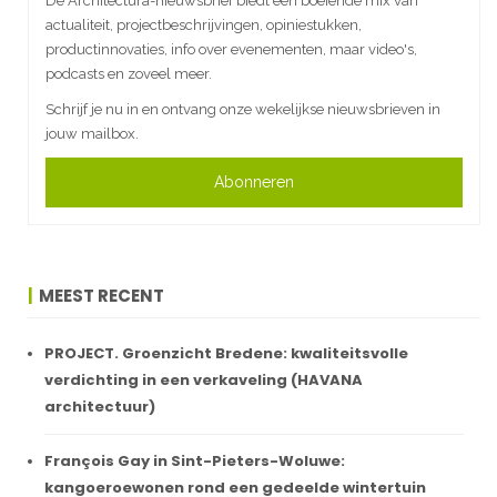
De Architectura-nieuwsbrief biedt een boeiende mix van
actualiteit, projectbeschrijvingen, opiniestukken,
productinnovaties, info over evenementen, maar video's,
podcasts en zoveel meer.
Schrijf je nu in en ontvang onze wekelijkse nieuwsbrieven in
jouw mailbox.
Abonneren
MEEST RECENT
PROJECT. Groenzicht Bredene: kwaliteitsvolle
verdichting in een verkaveling (HAVANA
architectuur)
François Gay in Sint-Pieters-Woluwe:
kangoeroewonen rond een gedeelde wintertuin