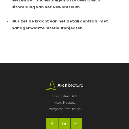
hetzelfde": Shohei Shigematsu over OMA's
uitbreiding van het New Museum
Illus zet de kracht van het detail centraal met
handgemaakte interieurobjecten
Lazarijstraat 168
3500 Hasselt
info@architectura.be