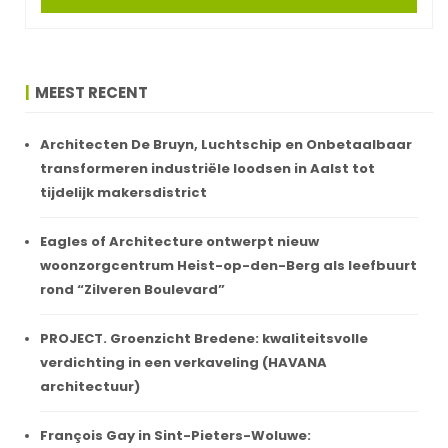
MEEST RECENT
Architecten De Bruyn, Luchtschip en Onbetaalbaar
transformeren industriële loodsen in Aalst tot
tijdelijk makersdistrict
Eagles of Architecture ontwerpt nieuw
woonzorgcentrum Heist-op-den-Berg als leefbuurt
rond “Zilveren Boulevard”
PROJECT. Groenzicht Bredene: kwaliteitsvolle
verdichting in een verkaveling (HAVANA
architectuur)
François Gay in Sint-Pieters-Woluwe: