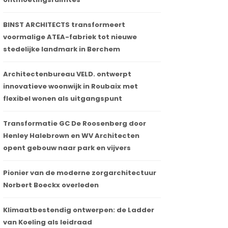
BINST ARCHITECTS transformeert
voormalige ATEA-fabriek tot nieuwe
stedelijke landmark in Berchem
Architectenbureau VELD. ontwerpt
innovatieve woonwijk in Roubaix met
flexibel wonen als uitgangspunt
Transformatie GC De Roosenberg door
Henley Halebrown en WV Architecten
opent gebouw naar park en vijvers
Pionier van de moderne zorgarchitectuur
Norbert Boeckx overleden
Klimaatbestendig ontwerpen: de Ladder
van Koeling als leidraad