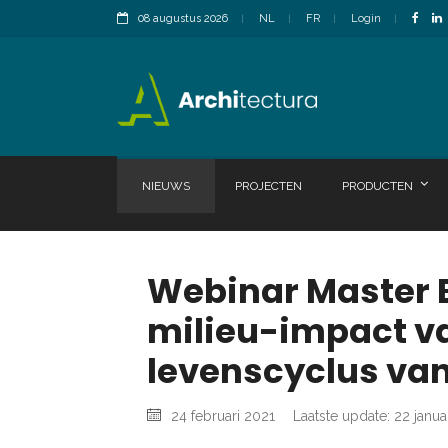
08 augustus 2026
NL
FR
Login
NIEUWS
PROJECTEN
PRODUCTEN
Webinar Master B
milieu-impact va
levenscyclus va
24 februari 2021
Laatste update: 22 janua