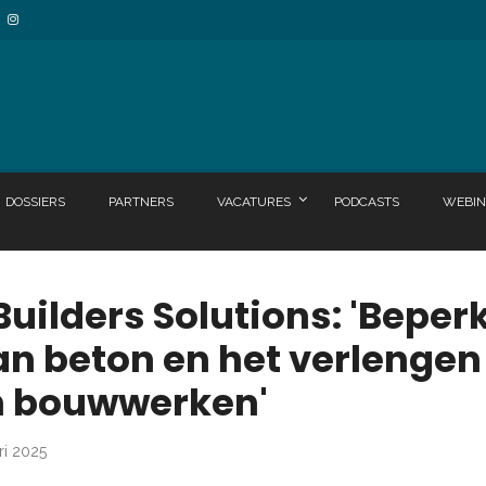
DOSSIERS
PARTNERS
VACATURES
PODCASTS
WEBIN
uilders Solutions: 'Beper
n beton en het verlengen
n bouwwerken'
ri 2025