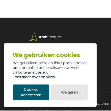
Lazarijstraat 168
3500 Hasselt
We gebruiken cookies
info@architectura.be
We gebruiken onze en third-party cookies
om content te personaliseren en web
traffic te analyseren.
Lees meer over cookies
Cookies
Weigeren
accepteren
PRIVACY POLICY
COOKIE POLICY
LEGAL DISCLAIME