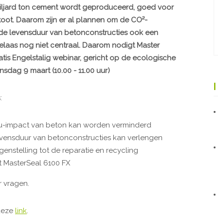
 miljard ton cement wordt geproduceerd, goed voor
oot. Daarom zijn er al plannen om de CO²-
 de levensduur van betonconstructies ook een
elaas nog niet centraal. Daarom nodigt Master
ratis Engelstalig webinar, gericht op de ecologische
dag 9 maart (10.00 - 11.00 uur)
:
eu-impact van beton kan worden verminderd
evensduur van betonconstructies kan verlengen
enstelling tot de reparatie en recycling
t MasterSeal 6100 FX
r vragen.
 deze
link
.