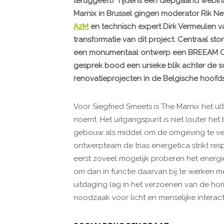
teruggeeft? Tijdens een diepgaand webin
Marnix in Brussel gingen moderator Rik N
A2M
en technisch expert Dirk Vermeulen va
transformatie van dit project. Centraal st
een monumentaal ontwerp een BREEAM Outs
gesprek bood een unieke blik achter de 
renovatieprojecten in de Belgische hoofd
Voor Siegfried Smeets is The Marnix het ul
noemt. Het uitgangspunt is niet louter het
gebouw als middel om de omgeving te ver
ontwerpteam de trias energetica strikt re
eerst zoveel mogelijk proberen het energi
om dan in functie daarvan bij te werken me
uitdaging lag in het verzoenen van de ho
noodzaak voor licht en menselijke interact