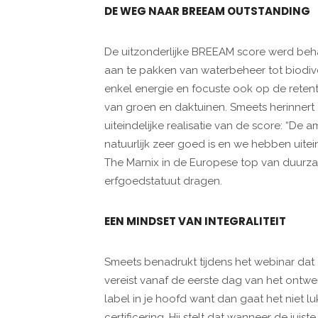
DE WEG NAAR BREEAM OUTSTANDING
De uitzonderlijke BREEAM score werd beh
aan te pakken van waterbeheer tot biodiv
enkel energie en focuste ook op de reten
van groen en daktuinen. Smeets herinnert
uiteindelijke realisatie van de score: “De 
natuurlijk zeer goed is en we hebben uitein
The Marnix in de Europese top van duur
erfgoedstatuut dragen.
EEN MINDSET VAN INTEGRALITEIT
Smeets benadrukt tijdens het webinar dat 
vereist vanaf de eerste dag van het ontwe
label in je hoofd want dan gaat het niet lu
certificering. Hij stelt dat wanneer de jui