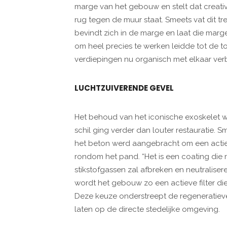
marge van het gebouw en stelt dat creativ
rug tegen de muur staat. Smeets vat dit tre
bevindt zich in de marge en laat die marge
om heel precies te werken leidde tot de t
verdiepingen nu organisch met elkaar verb
LUCHTZUIVERENDE GEVEL
Het behoud van het iconische exoskelet w
schil ging verder dan louter restauratie. 
het beton werd aangebracht om een actiev
rondom het pand. “Het is een coating die
stikstofgassen zal afbreken en neutralisere
wordt het gebouw zo een actieve filter di
Deze keuze onderstreept de regeneratieve
laten op de directe stedelijke omgeving.