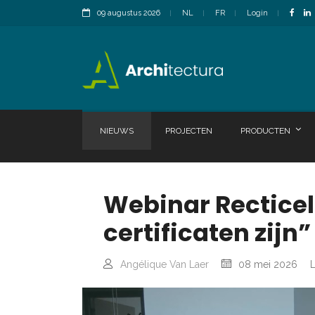
09 augustus 2026
NL
FR
Login
NIEUWS
PROJECTEN
PRODUCTEN
Webinar Recticel
certificaten zijn”
Angélique Van Laer
08 mei 2026
L