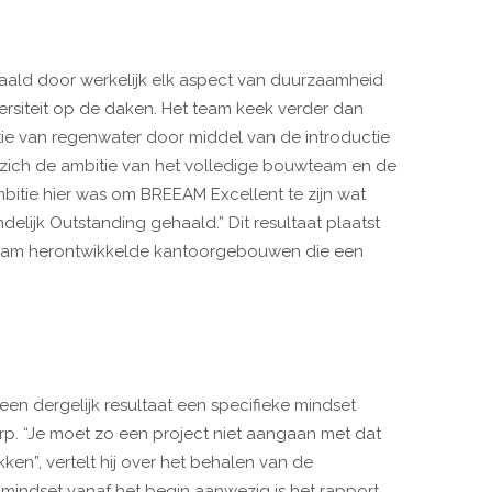
aald door werkelijk elk aspect van duurzaamheid
ersiteit op de daken. Het team keek verder dan
tie van regenwater door middel van de introductie
 zich de ambitie van het volledige bouwteam en de
ambitie hier was om BREEAM Excellent te zijn wat
delijk Outstanding gehaald.” Dit resultaat plaatst
zaam herontwikkelde kantoorgebouwen die een
een dergelijk resultaat een specifieke mindset
rp. “Je moet zo een project niet aangaan met dat
kken”, vertelt hij over het behalen van de
ste mindset vanaf het begin aanwezig is het rapport