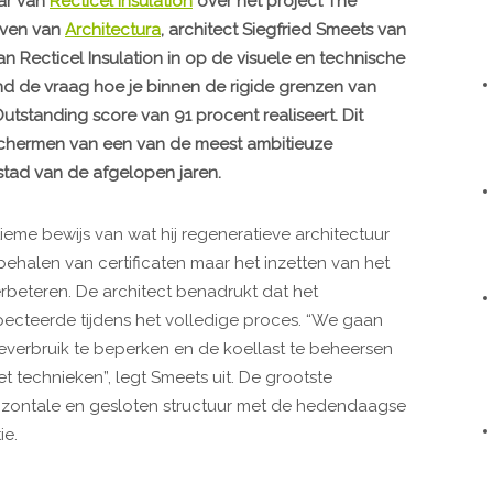
ar van
Recticel Insulation
over het project The
even van
Architectura
, architect Siegfried Smeets van
n Recticel Insulation in op de visuele en technische
ond de vraag hoe je binnen de rigide grenzen van
tanding score van 91 procent realiseert. Dit
schermen van een van de meest ambitieuze
stad van de afgelopen jaren.
tieme bewijs van wat hij regeneratieve architectuur
 behalen van certificaten maar het inzetten van het
beteren. De architect benadrukt dat het
specteerde tijdens het volledige proces. “We gaan
everbruik te beperken en de koellast te beheersen
t technieken”, legt Smeets uit. De grootste
rizontale en gesloten structuur met de hedendaagse
ie.