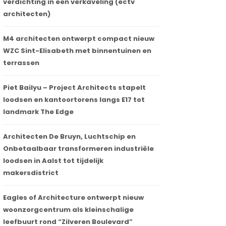
verdichting in een verkaveling (ectv
architecten)
M4 architecten ontwerpt compact nieuw
WZC Sint-Elisabeth met binnentuinen en
terrassen
Piet Bailyu – Project Architects stapelt
loodsen en kantoortorens langs E17 tot
landmark The Edge
Architecten De Bruyn, Luchtschip en
Onbetaalbaar transformeren industriële
loodsen in Aalst tot tijdelijk
makersdistrict
Eagles of Architecture ontwerpt nieuw
woonzorgcentrum als kleinschalige
leefbuurt rond “Zilveren Boulevard”