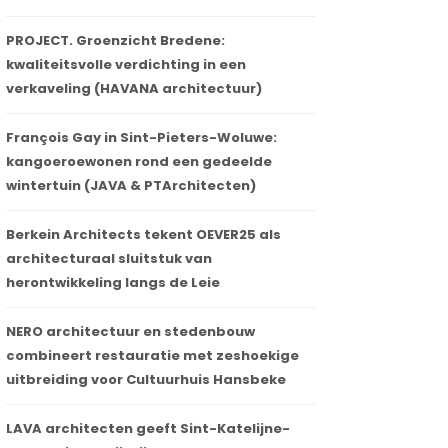
PROJECT. Groenzicht Bredene:
kwaliteitsvolle verdichting in een
verkaveling (HAVANA architectuur)
François Gay in Sint-Pieters-Woluwe:
kangoeroewonen rond een gedeelde
wintertuin (JAVA & PTArchitecten)
Berkein Architects tekent OEVER25 als
architecturaal sluitstuk van
herontwikkeling langs de Leie
NERO architectuur en stedenbouw
combineert restauratie met zeshoekige
uitbreiding voor Cultuurhuis Hansbeke
LAVA architecten geeft Sint-Katelijne-