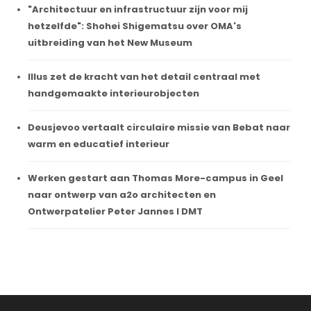
"Architectuur en infrastructuur zijn voor mij
hetzelfde": Shohei Shigematsu over OMA's
uitbreiding van het New Museum
Illus zet de kracht van het detail centraal met
handgemaakte interieurobjecten
Deusjevoo vertaalt circulaire missie van Bebat naar
warm en educatief interieur
Werken gestart aan Thomas More-campus in Geel
naar ontwerp van a2o architecten en
Ontwerpatelier Peter Jannes I DMT