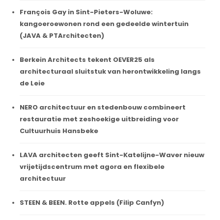
François Gay in Sint-Pieters-Woluwe:
kangoeroewonen rond een gedeelde wintertuin
(JAVA & PTArchitecten)
Berkein Architects tekent OEVER25 als
architecturaal sluitstuk van herontwikkeling langs
de Leie
NERO architectuur en stedenbouw combineert
restauratie met zeshoekige uitbreiding voor
Cultuurhuis Hansbeke
LAVA architecten geeft Sint-Katelijne-Waver nieuw
vrijetijdscentrum met agora en flexibele
architectuur
STEEN & BEEN. Rotte appels (Filip Canfyn)