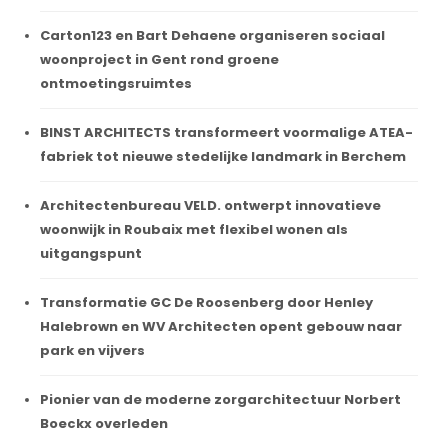
Carton123 en Bart Dehaene organiseren sociaal
woonproject in Gent rond groene
ontmoetingsruimtes
BINST ARCHITECTS transformeert voormalige ATEA-
fabriek tot nieuwe stedelijke landmark in Berchem
Architectenbureau VELD. ontwerpt innovatieve
woonwijk in Roubaix met flexibel wonen als
uitgangspunt
Transformatie GC De Roosenberg door Henley
Halebrown en WV Architecten opent gebouw naar
park en vijvers
Pionier van de moderne zorgarchitectuur Norbert
Boeckx overleden