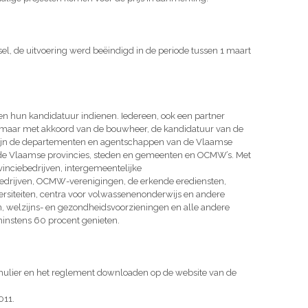
sel, de uitvoering werd beëindigd in de periode tussen 1 maart
n hun kandidatuur indienen. Iedereen, ook een partner
ef, maar met akkoord van de bouwheer, de kandidatuur van de
ijn de departementen en agentschappen van de Vlaamse
e Vlaamse provincies, steden en gemeenten en OCMW’s. Met
nciebedrijven, intergemeentelijke
rijven, OCMW-verenigingen, de erkende erediensten,
ersiteiten, centra voor volwassenenonderwijs en andere
n, welzijns- en gezondheidsvoorzieningen en alle andere
minstens 60 procent genieten.
mulier en het reglement downloaden op de website van de
011.