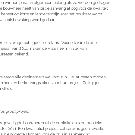
hten winnen pas aan algemeen belang als ze worden gedragen
e bouwheer heeft van bij de aanvang al oog voor de kwaliteit
t beheer op korte en lange termijn. Met het resultaat wordt
 kwaliteitsbewaking werd gedaan.
 (niet stemgerechtigde) secretaris. Voor elk van de drie
t najaar van 2011 maken de Vlaamse minister van
ureaten bekend.
jd, waarop alle deelnemers welkom zijn. De laureaten mogen
urmerk en herkenningsteken voor hun project. Ze krijgen
endheid.
us groot project
 gevestigde bouwheren uit de publieke en semipublieke
er 2011. Een kwalitatief project realiseren is geen kwestie
chalige projecten komen voor de prijs in aanmerking.