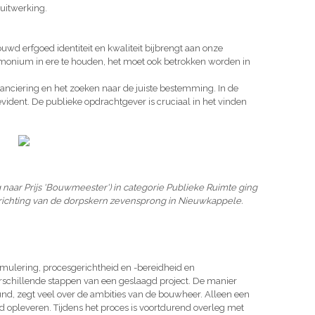
uitwerking.
uwd erfgoed identiteit en kwaliteit bijbrengt aan onze
trimonium in ere te houden, het moet ook betrokken worden in
financiering en het zoeken naar de juiste bestemming. In de
evident. De publieke opdrachtgever is cruciaal in het vinden
aar Prijs 'Bouwmeester') in categorie Publieke Ruimte ging
richting van de dorpskern zevensprong in Nieuwkappele.
ormulering, procesgerichtheid en -bereidheid en
rschillende stappen van een geslaagd project. De manier
d, zegt veel over de ambities van de bouwheer. Alleen een
d opleveren. Tijdens het proces is voortdurend overleg met