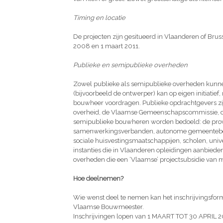
Timing en locatie
De projecten zijn gesitueerd in Vlaanderen of Brus
2008 en 1 maart 2011.
Publieke en semipublieke overheden
Zowel publieke als semipublieke overheden kunne
(bijvoorbeeld de ontwerper) kan op eigen initiati
bouwheer voordragen. Publieke opdrachtgevers z
overheid, de Vlaamse Gemeenschapscommissie, d
semipublieke bouwheren worden bedoeld: de provi
samenwerkingsverbanden, autonome gemeentebed
sociale huisvestingsmaatschappijen, scholen, univ
instanties die in Vlaanderen opleidingen aanbiede
overheden die een ‘Vlaamse’ projectsubsidie van 
Hoe deelnemen?
Wie wenst deel te nemen kan het inschrijvingsfor
Vlaamse Bouwmeester.
Inschrijvingen lopen van 1 MAART TOT 30 APRIL 2