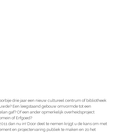
voorbije drie jaar een nieuw cultureel centrum of bibliotheek
 bouwde? Een leegstaand gebouw omvormde tot een
elan gaf? Of een ander opmerkelijk overheidsproject
Domein of Erfgoed?
2011 dan nu in! Door deel te nemen krijgt u de kans om met
ement en projectervaring publiek te maken en zo het