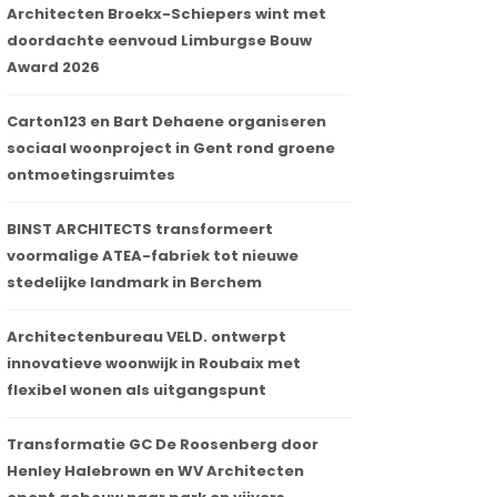
Architecten Broekx-Schiepers wint met
doordachte eenvoud Limburgse Bouw
Award 2026
Carton123 en Bart Dehaene organiseren
sociaal woonproject in Gent rond groene
ontmoetingsruimtes
BINST ARCHITECTS transformeert
voormalige ATEA-fabriek tot nieuwe
stedelijke landmark in Berchem
Architectenbureau VELD. ontwerpt
innovatieve woonwijk in Roubaix met
flexibel wonen als uitgangspunt
Transformatie GC De Roosenberg door
Henley Halebrown en WV Architecten