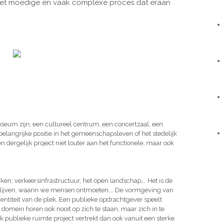
r het moedige en vaak complexe proces dat eraan
seum zijn, een cultureel centrum, een concertzaal, een
elangrijke positie in het gemeenschapsleven of het stedelijk
 dergelijk project niet louter aan het functionele, maar ook
rken, verkeersinfrastructuur, het open landschap,… Het is de
blijven, waarin we mensen ontmoeten,… De vormgeving van
dentiteit van de plek. Een publieke opdrachtgever speelt
k domein horen ook nooit op zich te staan, maar zich in te
k publieke ruimte project vertrekt dan ook vanuit een sterke