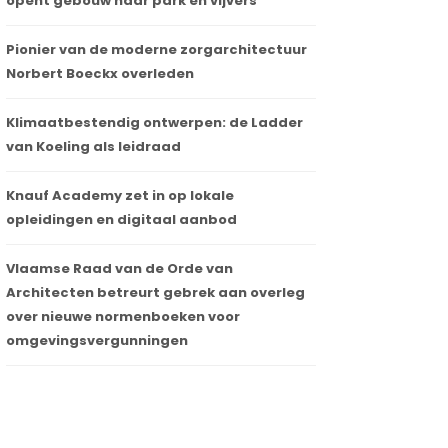
opent gebouw naar park en vijvers
Pionier van de moderne zorgarchitectuur
Norbert Boeckx overleden
Klimaatbestendig ontwerpen: de Ladder
van Koeling als leidraad
Knauf Academy zet in op lokale
opleidingen en digitaal aanbod
Vlaamse Raad van de Orde van
Architecten betreurt gebrek aan overleg
over nieuwe normenboeken voor
omgevingsvergunningen