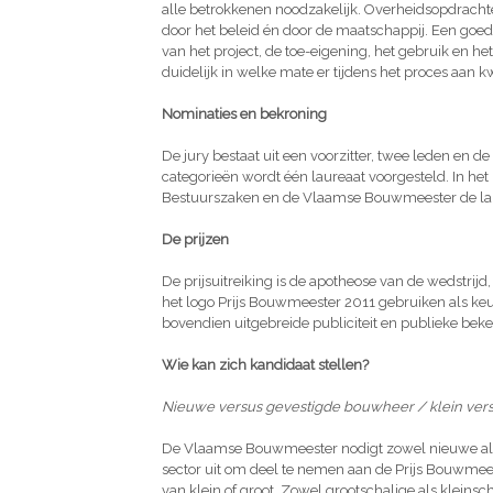
alle betrokkenen noodzakelijk. Overheidsopdrac
door het beleid én door de maatschappij. Een goed
van het project, de toe-eigening, het gebruik en he
duidelijk in welke mate er tijdens het proces aan
Nominaties en bekroning
De jury bestaat uit een voorzitter, twee leden en de
categorieën wordt één laureaat voorgesteld. In he
Bestuurszaken en de Vlaamse Bouwmeester de la
De prijzen
De prijsuitreiking is de apotheose van de wedstri
het logo Prijs Bouwmeester 2011 gebruiken als ke
bovendien uitgebreide publiciteit en publieke bek
Wie kan zich kandidaat stellen?
Nieuwe versus gevestigde bouwheer / klein vers
De Vlaamse Bouwmeester nodigt zowel nieuwe als
sector uit om deel te nemen aan de Prijs Bouwmeest
van klein of groot. Zowel grootschalige als kleins