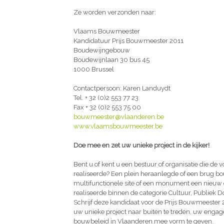
Ze worden verzonden naar:
Vlaams Bouwmeester
Kandidatuur Prijs Bouwmeester 2011
Boudewijngebouw
Boudewijnlaan 30 bus 45
1000 Brussel
Contactpersoon: Karen Landuydt
Tel. + 32 (0)2 553 77 23
Fax + 32 (0)2 553 75 00
bouwmeester@vlaanderen.be
www.vlaamsbouwmeester.be
Doe mee en zet uw unieke project in de kijker!
Bent u of kent u een bestuur of organisatie die de 
realiseerde? Een plein heraanlegde of een brug
multifunctionele site of een monument een nieuw 
realiseerde binnen de categorie Cultuur, Publiek 
Schrijf deze kandidaat voor de Prijs Bouwmeester 
uw unieke project naar buiten te treden, uw engag
bouwbeleid in Vlaanderen mee vorm te geven.