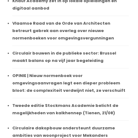
Knauf Academy zet in op lokale opleidingen en
digitaal aanbod
Vlaamse Raad van de Orde van Architecten
betreurt gebrek aan overleg over nieuwe
normenboeken voor omgevingsvergunningen
Circulair bouwen in de publieke sector: Brussel
maakt balans op na vijf jaar begeleiding
OPINIE | Nieuw normenboek voor
omgevingsaanvragen legt een dieper probleem
bloot: de complexiteit verdwijnt niet, ze verschuift
Tweede editie Stockmans Academie belicht de
mogelijkheden van kalkhennep (Tienen, 21/08)
Circulaire dakopbouw ondersteunt duurzame
ambities van woonproject voor Mekanders