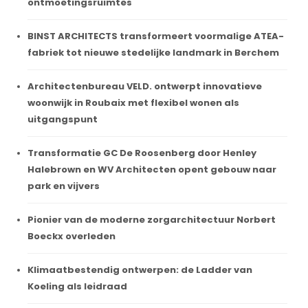
ontmoetingsruimtes
BINST ARCHITECTS transformeert voormalige ATEA-
fabriek tot nieuwe stedelijke landmark in Berchem
Architectenbureau VELD. ontwerpt innovatieve
woonwijk in Roubaix met flexibel wonen als
uitgangspunt
Transformatie GC De Roosenberg door Henley
Halebrown en WV Architecten opent gebouw naar
park en vijvers
Pionier van de moderne zorgarchitectuur Norbert
Boeckx overleden
Klimaatbestendig ontwerpen: de Ladder van
Koeling als leidraad