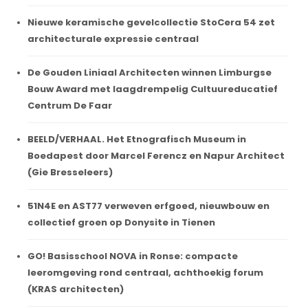
Nieuwe keramische gevelcollectie StoCera 54 zet
architecturale expressie centraal
De Gouden Liniaal Architecten winnen Limburgse
Bouw Award met laagdrempelig Cultuureducatief
Centrum De Faar
BEELD/VERHAAL. Het Etnografisch Museum in
Boedapest door Marcel Ferencz en Napur Architect
(Gie Bresseleers)
51N4E en AST77 verweven erfgoed, nieuwbouw en
collectief groen op Donysite in Tienen
GO! Basisschool NOVA in Ronse: compacte
leeromgeving rond centraal, achthoekig forum
(KRAS architecten)