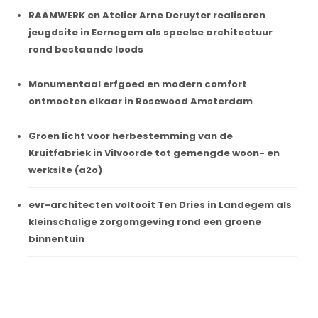
RAAMWERK en Atelier Arne Deruyter realiseren
jeugdsite in Eernegem als speelse architectuur
rond bestaande loods
Monumentaal erfgoed en modern comfort
ontmoeten elkaar in Rosewood Amsterdam
Groen licht voor herbestemming van de
Kruitfabriek in Vilvoorde tot gemengde woon- en
werksite (a2o)
evr-architecten voltooit Ten Dries in Landegem als
kleinschalige zorgomgeving rond een groene
binnentuin