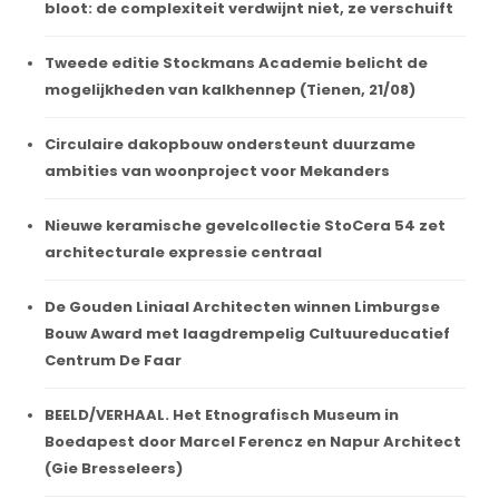
bloot: de complexiteit verdwijnt niet, ze verschuift
Tweede editie Stockmans Academie belicht de
mogelijkheden van kalkhennep (Tienen, 21/08)
Circulaire dakopbouw ondersteunt duurzame
ambities van woonproject voor Mekanders
Nieuwe keramische gevelcollectie StoCera 54 zet
architecturale expressie centraal
De Gouden Liniaal Architecten winnen Limburgse
Bouw Award met laagdrempelig Cultuureducatief
Centrum De Faar
BEELD/VERHAAL. Het Etnografisch Museum in
Boedapest door Marcel Ferencz en Napur Architect
(Gie Bresseleers)