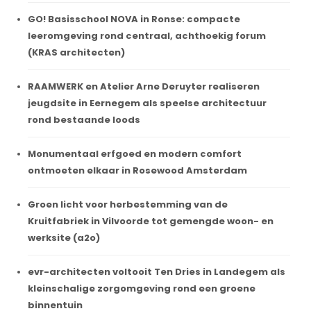
GO! Basisschool NOVA in Ronse: compacte
leeromgeving rond centraal, achthoekig forum
(KRAS architecten)
RAAMWERK en Atelier Arne Deruyter realiseren
jeugdsite in Eernegem als speelse architectuur
rond bestaande loods
Monumentaal erfgoed en modern comfort
ontmoeten elkaar in Rosewood Amsterdam
Groen licht voor herbestemming van de
Kruitfabriek in Vilvoorde tot gemengde woon- en
werksite (a2o)
evr-architecten voltooit Ten Dries in Landegem als
kleinschalige zorgomgeving rond een groene
binnentuin