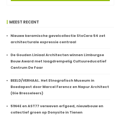
MEEST RECENT
Nieuwe keramische gevelcollectie StoCera 54 zet
architecturale expressie centraal
De Gouden Liniaal Architecten winnen Limburgse
Bouw Award met laagdrempelig Cultuureducatief
Centrum De Faar
BEELD/VERHAAL. Het Etnografisch Museum in
Boedapest door Marcel Ferencz en Napur Architect
(Gie Bresseleers)
51N4E en AST77 verweven erfgoed, nieuwbouw en
collectief groen op Donysite in Tienen