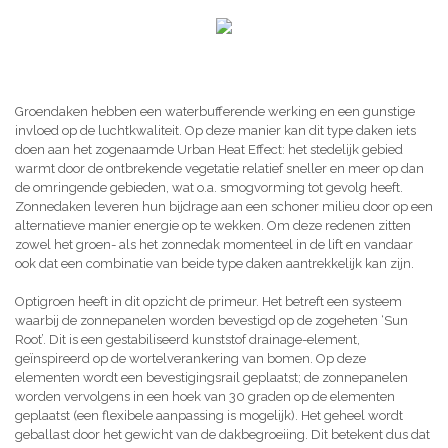
Groendaken hebben een waterbufferende werking en een gunstige
invloed op de luchtkwaliteit. Op deze manier kan dit type daken iets
doen aan het zogenaamde Urban Heat Effect: het stedelijk gebied
warmt door de ontbrekende vegetatie relatief sneller en meer op dan
de omringende gebieden, wat o.a. smogvorming tot gevolg heeft.
Zonnedaken leveren hun bijdrage aan een schoner milieu door op een
alternatieve manier energie op te wekken. Om deze redenen zitten
zowel het groen- als het zonnedak momenteel in de lift en vandaar
ook dat een combinatie van beide type daken aantrekkelijk kan zijn.
Optigroen heeft in dit opzicht de primeur. Het betreft een systeem
waarbij de zonnepanelen worden bevestigd op de zogeheten ‘Sun
Root’. Dit is een gestabiliseerd kunststof drainage-element,
geïnspireerd op de wortelverankering van bomen. Op deze
elementen wordt een bevestigingsrail geplaatst; de zonnepanelen
worden vervolgens in een hoek van 30 graden op de elementen
geplaatst (een flexibele aanpassing is mogelijk). Het geheel wordt
geballast door het gewicht van de dakbegroeiing. Dit betekent dus dat