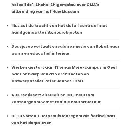
hetzelfde": Shohei Shigematsu over OMA's
uitbreiding van het New Museum
Illus zet de kracht van het detail centraal met
handgemaakte interieurobjecten
Deusjevoo vertaalt circulaire missie van Bebat naar
warm en educatief interieur
Werken gestart aan Thomas More-campus in Geel
naar ontwerp van a2o architecten en
Ontwerpatelier Peter Jannes I DMT
AUX realiseert circulair en CO₂-neutraal
kantoorgebouw met radiale houtstructuur
B-ILD voltooit Dorpshuis Ichtegem als flexibel hart
van het dorpsleven