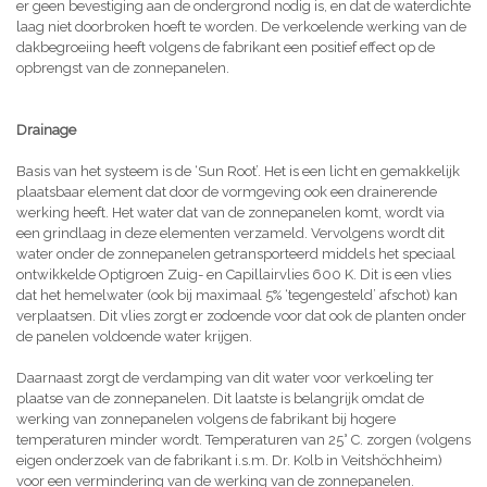
er geen bevestiging aan de ondergrond nodig is, en dat de waterdichte
laag niet doorbroken hoeft te worden. De verkoelende werking van de
dakbegroeiing heeft volgens de fabrikant een positief effect op de
opbrengst van de zonnepanelen.
Drainage
Basis van het systeem is de ‘Sun Root’. Het is een licht en gemakkelijk
plaatsbaar element dat door de vormgeving ook een drainerende
werking heeft. Het water dat van de zonnepanelen komt, wordt via
een grindlaag in deze elementen verzameld. Vervolgens wordt dit
water onder de zonnepanelen getransporteerd middels het speciaal
ontwikkelde Optigroen Zuig- en Capillairvlies 600 K. Dit is een vlies
dat het hemelwater (ook bij maximaal 5% ‘tegengesteld’ afschot) kan
verplaatsen. Dit vlies zorgt er zodoende voor dat ook de planten onder
de panelen voldoende water krijgen.
Daarnaast zorgt de verdamping van dit water voor verkoeling ter
plaatse van de zonnepanelen. Dit laatste is belangrijk omdat de
werking van zonnepanelen volgens de fabrikant bij hogere
temperaturen minder wordt. Temperaturen van 25° C. zorgen (volgens
eigen onderzoek van de fabrikant i.s.m. Dr. Kolb in Veitshöchheim)
voor een vermindering van de werking van de zonnepanelen.