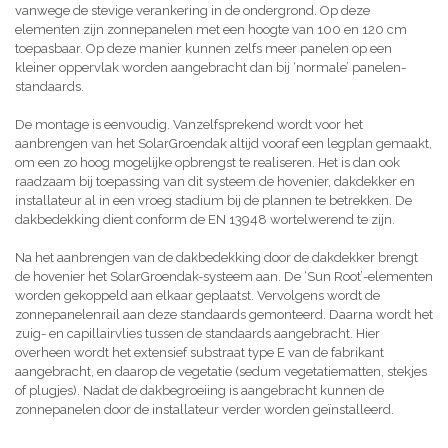
vanwege de stevige verankering in de ondergrond. Op deze
elementen zijn zonnepanelen met een hoogte van 100 en 120 cm
toepasbaar. Op deze manier kunnen zelfs meer panelen op een
kleiner oppervlak worden aangebracht dan bij ‘normale’ panelen-
standaards.
De montage is eenvoudig. Vanzelfsprekend wordt voor het
aanbrengen van het SolarGroendak altijd vooraf een legplan gemaakt,
om een zo hoog mogelijke opbrengst te realiseren. Het is dan ook
raadzaam bij toepassing van dit systeem de hovenier, dakdekker en
installateur al in een vroeg stadium bij de plannen te betrekken. De
dakbedekking dient conform de EN 13948 wortelwerend te zijn.
Na het aanbrengen van de dakbedekking door de dakdekker brengt
de hovenier het SolarGroendak-systeem aan. De ‘Sun Root’-elementen
worden gekoppeld aan elkaar geplaatst. Vervolgens wordt de
zonnepanelenrail aan deze standaards gemonteerd. Daarna wordt het
zuig- en capillairvlies tussen de standaards aangebracht. Hier
overheen wordt het extensief substraat type E van de fabrikant
aangebracht, en daarop de vegetatie (sedum vegetatiematten, stekjes
of plugjes). Nadat de dakbegroeiing is aangebracht kunnen de
zonnepanelen door de installateur verder worden geïnstalleerd.