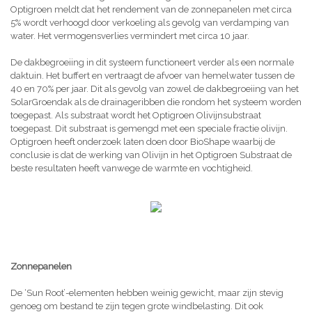
Optigroen meldt dat het rendement van de zonnepanelen met circa
5% wordt verhoogd door verkoeling als gevolg van verdamping van
water. Het vermogensverlies vermindert met circa 10 jaar.
De dakbegroeiing in dit systeem functioneert verder als een normale
daktuin. Het buffert en vertraagt de afvoer van hemelwater tussen de
40 en 70% per jaar. Dit als gevolg van zowel de dakbegroeiing van het
SolarGroendak als de drainageribben die rondom het systeem worden
toegepast. Als substraat wordt het Optigroen Olivijnsubstraat
toegepast. Dit substraat is gemengd met een speciale fractie olivijn.
Optigroen heeft onderzoek laten doen door BioShape waarbij de
conclusie is dat de werking van Olivijn in het Optigroen Substraat de
beste resultaten heeft vanwege de warmte en vochtigheid.
Zonnepanelen
De ‘Sun Root’-elementen hebben weinig gewicht, maar zijn stevig
genoeg om bestand te zijn tegen grote windbelasting. Dit ook