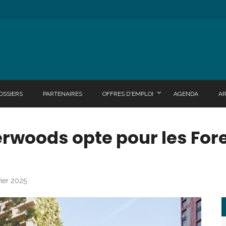
OSSIERS
PARTENAIRES
OFFRES D'EMPLOI
AGENDA
A
rwoods opte pour les Fore
vier 2025