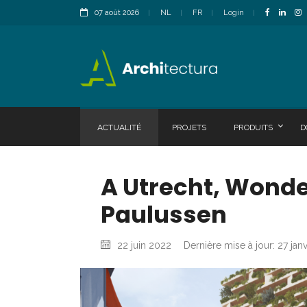
07 août 2026
NL
FR
Login
ACTUALITÉ
PROJETS
PRODUITS
D
A Utrecht, Wonde
Paulussen
22 juin 2022
Dernière mise à jour: 27 jan