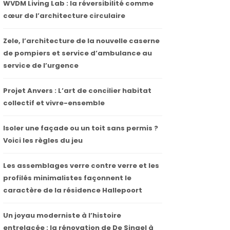
WVDM Living Lab : la réversibilité comme
cœur de l’architecture circulaire
Zele, l’architecture de la nouvelle caserne
de pompiers et service d’ambulance au
service de l’urgence
Projet Anvers : L’art de concilier habitat
collectif et vivre-ensemble
Isoler une façade ou un toit sans permis ?
Voici les règles du jeu
Les assemblages verre contre verre et les
profilés minimalistes façonnent le
caractère de la résidence Hallepoort
Un joyau moderniste à l’histoire
entrelacée : la rénovation de De Singel à