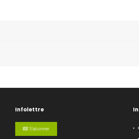
Infolettre
I
S'abonner