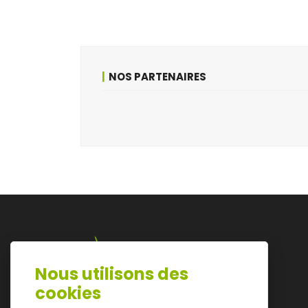
NOS PARTENAIRES
Nous utilisons des
Lazarijstraat 168
cookies
3500 Hasselt
info@architectura.be