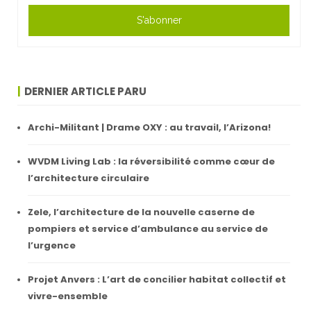
S'abonner
DERNIER ARTICLE PARU
Archi-Militant | Drame OXY : au travail, l’Arizona!
WVDM Living Lab : la réversibilité comme cœur de
l’architecture circulaire
Zele, l’architecture de la nouvelle caserne de
pompiers et service d’ambulance au service de
l’urgence
Projet Anvers : L’art de concilier habitat collectif et
vivre-ensemble