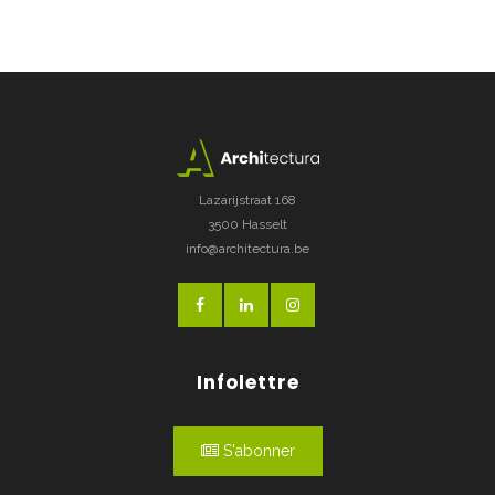
Lazarijstraat 168
3500 Hasselt
info@architectura.be
Infolettre
S'abonner