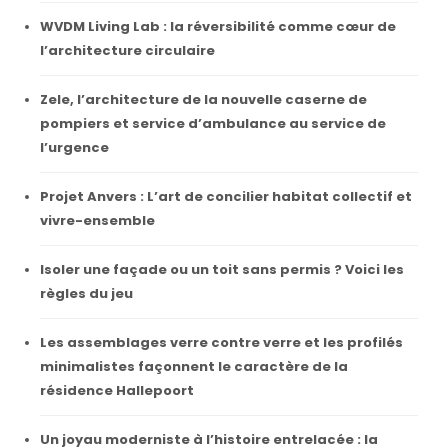
WVDM Living Lab : la réversibilité comme cœur de
l’architecture circulaire
Zele, l’architecture de la nouvelle caserne de
pompiers et service d’ambulance au service de
l’urgence
Projet Anvers : L’art de concilier habitat collectif et
vivre-ensemble
Isoler une façade ou un toit sans permis ? Voici les
règles du jeu
Les assemblages verre contre verre et les profilés
minimalistes façonnent le caractère de la
résidence Hallepoort
Un joyau moderniste à l’histoire entrelacée : la