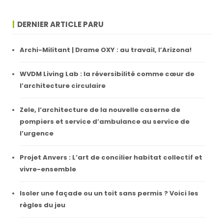
DERNIER ARTICLE PARU
Archi-Militant | Drame OXY : au travail, l’Arizona!
WVDM Living Lab : la réversibilité comme cœur de
l’architecture circulaire
Zele, l’architecture de la nouvelle caserne de
pompiers et service d’ambulance au service de
l’urgence
Projet Anvers : L’art de concilier habitat collectif et
vivre-ensemble
Isoler une façade ou un toit sans permis ? Voici les
règles du jeu