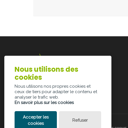
Nous utilisons des
Lazarijstraat 168
cookies
3500 Hasselt
info@architectura.be
Nous utilisons nos propres cookies et
ceux de tiers pour adapter le contenu et
analyser le trafic web.
En savoir plus sur les cookies
Accepter les
Refuser
cookies