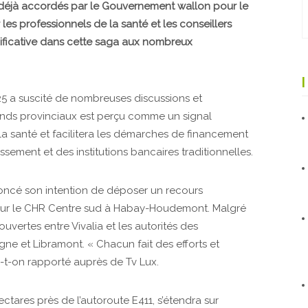
s déjà accordés par le Gouvernement wallon pour le
r les professionnels de la santé et les conseillers
ificative dans cette saga aux nombreux
025 a suscité de nombreuses discussions et
nds provinciaux est perçu comme un signal
a santé et facilitera les démarches de financement
ement et des institutions bancaires traditionnelles.
nnoncé son intention de déposer un recours
pour le CHR Centre sud à Habay-Houdemont. Malgré
ouvertes entre Vivalia et les autorités des
e et Libramont. « Chacun fait des efforts et
a-t-on rapporté auprès de Tv Lux.
ectares près de l’autoroute E411, s’étendra sur