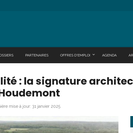
OSSIERS
PARTENAIRES
OFFRES D'EMPLOI
AGENDA
A
lité : la signature archite
 Houdemont
ière mise à jour: 31 janvier 2025