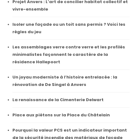
Projet Anvers : L’art de concilier habitat collectif et
vivre-ensemble
Isoler une façade ou un toit sans permis ? Voici les
règles du jeu
Les assemblages verre contre verre et les profilés
minimalistes façonnent le caractère de la
résidence Hallepoort
Un joyau moderniste à l’histoire entrelacée : la
rénovation de De Singel à Anvers
La renaissance de la Cimenterie Delwart
Place aux piétons sur la Place du Châtelain
Pourquoi la valeur PCS est un indicateur important
de la sécurité incendie des matériaux de façade