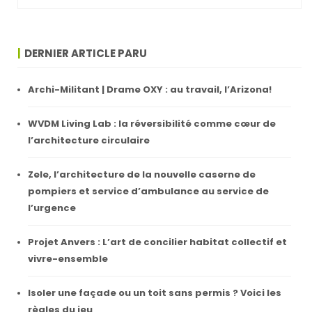
DERNIER ARTICLE PARU
Archi-Militant | Drame OXY : au travail, l’Arizona!
WVDM Living Lab : la réversibilité comme cœur de
l’architecture circulaire
Zele, l’architecture de la nouvelle caserne de
pompiers et service d’ambulance au service de
l’urgence
Projet Anvers : L’art de concilier habitat collectif et
vivre-ensemble
Isoler une façade ou un toit sans permis ? Voici les
règles du jeu