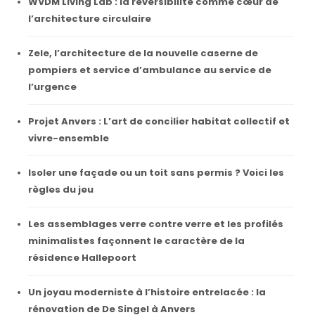
WVDM Living Lab : la réversibilité comme cœur de
l’architecture circulaire
Zele, l’architecture de la nouvelle caserne de
pompiers et service d’ambulance au service de
l’urgence
Projet Anvers : L’art de concilier habitat collectif et
vivre-ensemble
Isoler une façade ou un toit sans permis ? Voici les
règles du jeu
Les assemblages verre contre verre et les profilés
minimalistes façonnent le caractère de la
résidence Hallepoort
Un joyau moderniste à l’histoire entrelacée : la
rénovation de De Singel à Anvers