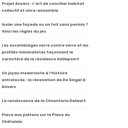
Projet Anvers : L’art de concilier habitat
collectif et vivre-ensemble
Isoler une façade ou un toit sans permis ?
Voici les règles du jeu
Les assemblages verre contre verre et les
profilés minimalistes façonnent le
caractère de la résidence Hallepoort
Un joyau moderniste à l’histoire
entrelacée : la rénovation de De Singel à
Anvers
La renaissance de la Cimenterie Delwart
Place aux piétons sur la Place du
Châtelain