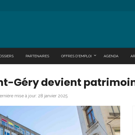
OSSIERS
PARTENAIRES
OFFRES D'EMPLOI
AGENDA
A
nt-Géry devient patrimoin
ernière mise à jour: 28 janvier 2025