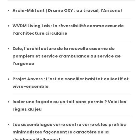
Archi-Militant | Drame OXY : au travail, l’Arizona!
WVDM Living Lab : la réversibilité comme cœur de
l’architecture circulaire
Zele, l’architecture de la nouvelle caserne de
pompiers et service d’ambulance au service de
l’urgence
Projet Anvers : L’art de concilier habitat collectif et
vivre-ensemble
Isoler une façade ou un toit sans permis ? Voici les
règles du jeu
Les assemblages verre contre verre et les profilés
minimalistes façonnent le caractère de la
résidence Hallepoort