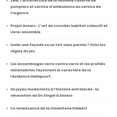
Zele, l’architecture de la nouvelle caserne de
pompiers et service d’ambulance au service de
l’urgence
Projet Anvers : L’art de concilier habitat collectif et
vivre-ensemble
Isoler une façade ou un toit sans permis ? Voici les
règles du jeu
Les assemblages verre contre verre et les profilés
minimalistes façonnent le caractère de la
résidence Hallepoort
Un joyau moderniste à l’histoire entrelacée : la
rénovation de De Singel à Anvers
La renaissance de la Cimenterie Delwart