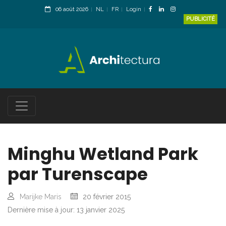
06 août 2026
NL
FR
Login
PUBLICITÉ
Minghu Wetland Park
par Turenscape
Marijke Maris
20 février 2015
Dernière mise à jour: 13 janvier 2025