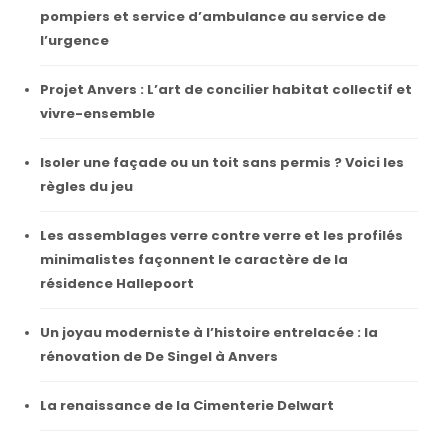
pompiers et service d’ambulance au service de
l’urgence
Projet Anvers : L’art de concilier habitat collectif et
vivre-ensemble
Isoler une façade ou un toit sans permis ? Voici les
règles du jeu
Les assemblages verre contre verre et les profilés
minimalistes façonnent le caractère de la
résidence Hallepoort
Un joyau moderniste à l’histoire entrelacée : la
rénovation de De Singel à Anvers
La renaissance de la Cimenterie Delwart