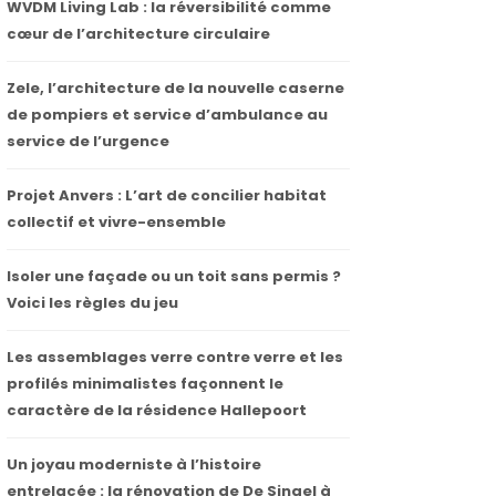
WVDM Living Lab : la réversibilité comme
cœur de l’architecture circulaire
Zele, l’architecture de la nouvelle caserne
de pompiers et service d’ambulance au
service de l’urgence
Projet Anvers : L’art de concilier habitat
collectif et vivre-ensemble
Isoler une façade ou un toit sans permis ?
Voici les règles du jeu
Les assemblages verre contre verre et les
profilés minimalistes façonnent le
caractère de la résidence Hallepoort
Un joyau moderniste à l’histoire
entrelacée : la rénovation de De Singel à