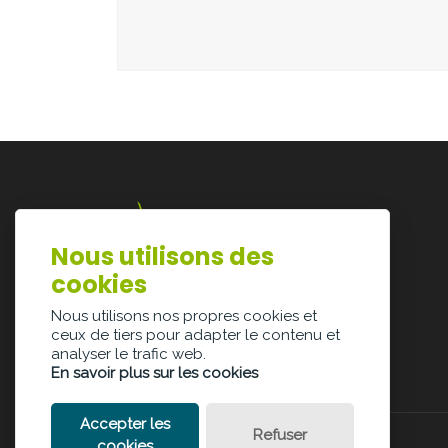
Nous utilisons des
Lazarijstraat 168
cookies
3500 Hasselt
info@architectura.be
Nous utilisons nos propres cookies et
ceux de tiers pour adapter le contenu et
analyser le trafic web.
En savoir plus sur les cookies
Accepter les
Refuser
cookies