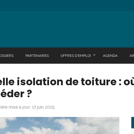
OSSIERS
PARTENAIRES
OFFRES D'EMPLOI
AGENDA
A
le isolation de toiture : 
éder ?
ière mise à jour: 17 juin 2025