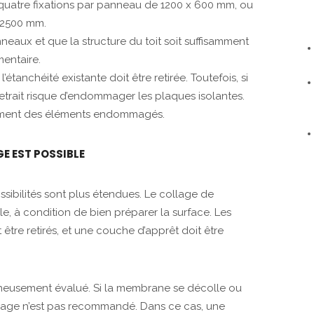
uatre fixations par panneau de 1200 x 600 mm, ou
 2500 mm.
nneaux et que la structure du toit soit suffisamment
mentaire.
étanchéité existante doit être retirée. Toutefois, si
n retrait risque d’endommager les plaques isolantes.
acement des éléments endommagés.
E EST POSSIBLE
ibilités sont plus étendues. Le collage de
le, à condition de bien préparer la surface. Les
 être retirés, et une couche d’apprêt doit être
oigneusement évalué. Si la membrane se décolle ou
ollage n’est pas recommandé. Dans ce cas, une