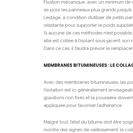
Fixation mécanique, avec un minimum de q
six pour les panneaux plus grands jusqu’à
Lestage, à condition d’utiliser de petits pa
résistante pour supporter le poids supplé
Si aucune de ces méthodes n’est possible, l’
elle est collée à l’isolant sous-jacent, so
Dans ce cas, il faudra prévoir le rempl
MEMBRANES BITUMINEUSES : LE COLLAG
Avec des membranes bitumineuses, les poss
l’isolation est ici généralement envisageab
gravillons non fixés et la poussière doivent
appliquée pour favoriser l’adhérence.
Malgré tout, l’état du bitume doit être s
montre des signes de vieillissement, le c