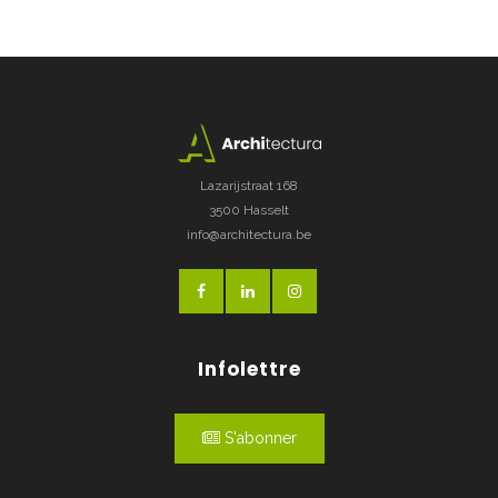
Lazarijstraat 168
3500 Hasselt
info@architectura.be
Infolettre
S'abonner