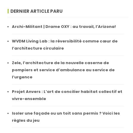
DERNIER ARTICLE PARU
Archi-Militant | Drame OXY : au travail, l’Arizona!
WVDM Living Lab : la réversibilité comme cœur de
l’architecture circulaire
Zele, l’architecture de la nouvelle caserne de
pompiers et service d’ambulance au service de
l’urgence
Projet Anvers : L’art de concilier habitat collectif et
vivre-ensemble
Isoler une façade ou un toit sans permis ? Voici les
règles du jeu